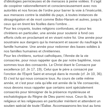
d’idéologies pernicieuses et de menaces à peine voilées. Il s’agit
de coopérer rationnellement et consciencieusement avec nos
autorités et nos forces de l’ordre pour barrer la voie à l’insécurité,
aux menaces contre la stabilité du pays, à toutes instances de
désagrégation et de mort comme Bobo-Haram et autres, jusqu’à
ceux qui en tirent les ficelles dans l’ombre…
Pour les croyants, toutes religions confondues, et pour les
chrétiens en particulier, une année pour soutenir à fond ces
efforts civils en proclamant et en vivant notre foi. Une année pour
soustraire aux dangers qui la menacent et sauver du naufrage la
famille humaine. Une année pour redonner des bases solides à
nos familles humaines et chrétiennes.
Pour les chrétiens, surtout catholiques, l’Année de la vie
consacrée, pour nous rappeler que de par notre baptême, nous
sommes tous des consacrés. Le Christ étant le Consacre par
excellence (cf. Jn 17, 19), Celui que le père a consacré par
l’onction de l’Esprit Saint et envoyé dans le monde (cf. Jn 10, 36).
Et c’est lui qui nous consacre tous. Au cours de cette même
année, et c’est pour cela qu’elle est année de la Vie consacrée,
nous devons nous rappeler que certains sont spécialement
consacrés pour témoigner de la présence mystérieuse et
eschatologique du Règne de Dieu parmi nous. Ceux-là, les
religieux et les religieuses en particulier méritent et attendent un
soutien spécial de toute l’Église. Accompagnons-les tout au long