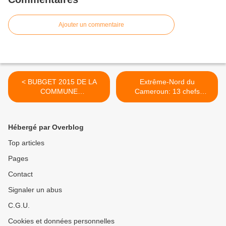
Ajouter un commentaire
< BUBGET 2015 DE LA
Extrême-Nord du
COMMUNE
Cameroun: 13 chefs
D'ARRONDISSEMENT DE
traditionnels du Mayo
NKONGSAMBA 3ème : 437
Tsanaga aux arrêts pour
687 754 (quatre cent trente
complicité de terrorisme >
Hébergé par Overblog
sept millions six cent quatre
vingt sept mille cent
Top articles
cinquante quatre)
Pages
Contact
Signaler un abus
C.G.U.
Cookies et données personnelles