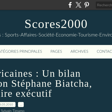
Scores2000
s : Sports-Affaires-Société-Economie-Tourisme-Envi
ATÉGORIES PRINCIPALES
PAGES
ARCHIVES
CONTAC
icaines : Un bilan
lon Stéphane Biatcha,
ire exécutif
8.05.2010
…
 Sylvain Timamo