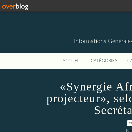
Informations Générale
ACCUEIL
CATÉGORIES
C
«Synergie Afr
projecteur», se
Secréta
0
Par