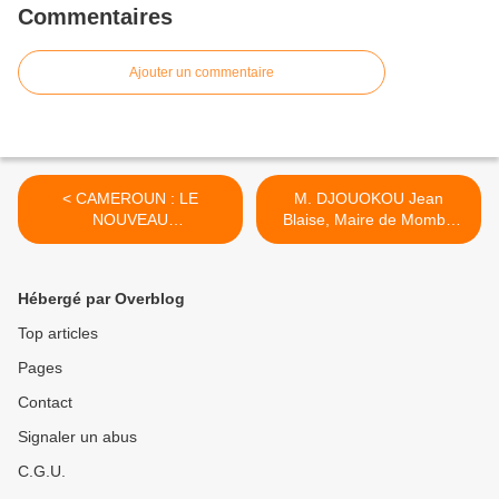
Commentaires
Ajouter un commentaire
< CAMEROUN : LE
M. DJOUOKOU Jean
NOUVEAU
Blaise, Maire de Mombo
GOUVERNEMENT du 09
reprend son droit à la tête
DECEMBRE 2011
de la municipalité >
Hébergé par Overblog
Top articles
Pages
Contact
Signaler un abus
C.G.U.