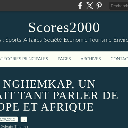
Scores2000
s : Sports-Affaires-Société-Economie-Tourisme-Envi
ATÉGORIES PRINCIPALES
PAGES
ARCHIVES
CONTAC
D NGHEMKAP, UN
AIT TANT PARLER DE
OPE ET AFRIQUE
5.09.2012
…
 Sylvain Timamo