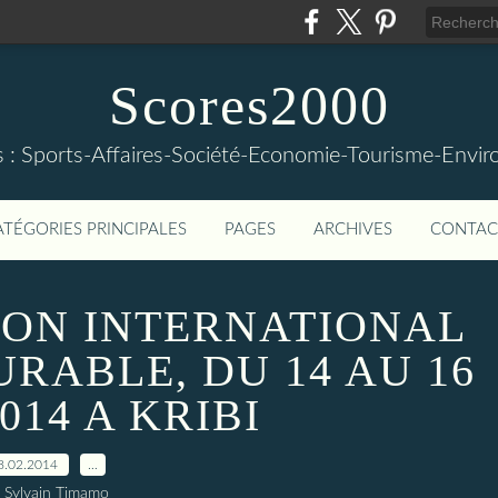
Scores2000
s : Sports-Affaires-Société-Economie-Tourisme-Envi
ATÉGORIES PRINCIPALES
PAGES
ARCHIVES
CONTAC
ON INTERNATIONAL
RABLE, DU 14 AU 16
014 A KRIBI
8.02.2014
…
 Sylvain Timamo