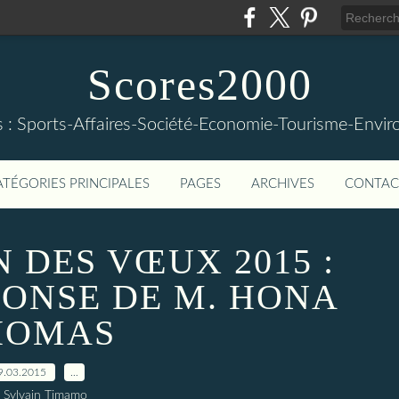
Scores2000
s : Sports-Affaires-Société-Economie-Tourisme-Envi
ATÉGORIES PRINCIPALES
PAGES
ARCHIVES
CONTAC
 DES VŒUX 2015 :
PONSE DE M. HONA
HOMAS
9.03.2015
…
 Sylvain Timamo