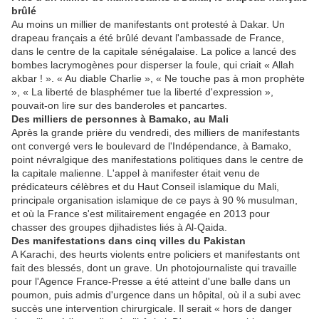
brûlé
Au moins un millier de manifestants ont protesté à Dakar. Un
drapeau français a été brûlé devant l'ambassade de France,
dans le centre de la capitale sénégalaise. La police a lancé des
bombes lacrymogènes pour disperser la foule, qui criait « Allah
akbar ! ». « Au diable Charlie », « Ne touche pas à mon prophète
», « La liberté de blasphémer tue la liberté d'expression »,
pouvait-on lire sur des banderoles et pancartes.
Des milliers de personnes à Bamako, au Mali
Après la grande prière du vendredi, des milliers de manifestants
ont convergé vers le boulevard de l'Indépendance, à Bamako,
point névralgique des manifestations politiques dans le centre de
la capitale malienne. L'appel à manifester était venu de
prédicateurs célèbres et du Haut Conseil islamique du Mali,
principale organisation islamique de ce pays à 90 % musulman,
et où la France s'est militairement engagée en 2013 pour
chasser des groupes djihadistes liés à Al-Qaida.
Des manifestations dans cinq villes du Pakistan
A Karachi, des heurts violents entre policiers et manifestants ont
fait des blessés, dont un grave. Un photojournaliste qui travaille
pour l'Agence France-Presse a été atteint d'une balle dans un
poumon, puis admis d'urgence dans un hôpital, où il a subi avec
succès une intervention chirurgicale. Il serait « hors de danger