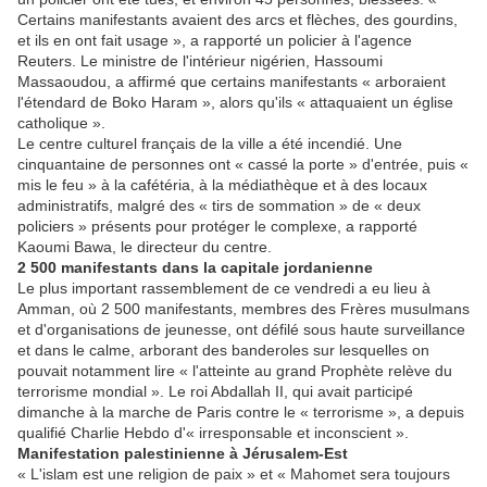
Certains manifestants avaient des arcs et flèches, des gourdins,
et ils en ont fait usage », a rapporté un policier à l'agence
Reuters. Le ministre de l'intérieur nigérien, Hassoumi
Massaoudou, a affirmé que certains manifestants « arboraient
l'étendard de Boko Haram », alors qu'ils « attaquaient un église
catholique ».
Le centre culturel français de la ville a été incendié. Une
cinquantaine de personnes ont « cassé la porte » d'entrée, puis «
mis le feu » à la cafétéria, à la médiathèque et à des locaux
administratifs, malgré des « tirs de sommation » de « deux
policiers » présents pour protéger le complexe, a rapporté
Kaoumi Bawa, le directeur du centre.
2 500 manifestants dans la capitale jordanienne
Le plus important rassemblement de ce vendredi a eu lieu à
Amman, où 2 500 manifestants, membres des Frères musulmans
et d'organisations de jeunesse, ont défilé sous haute surveillance
et dans le calme, arborant des banderoles sur lesquelles on
pouvait notamment lire « l'atteinte au grand Prophète relève du
terrorisme mondial ». Le roi Abdallah II, qui avait participé
dimanche à la marche de Paris contre le « terrorisme », a depuis
qualifié Charlie Hebdo d'« irresponsable et inconscient ».
Manifestation palestinienne à Jérusalem-Est
« L'islam est une religion de paix » et « Mahomet sera toujours