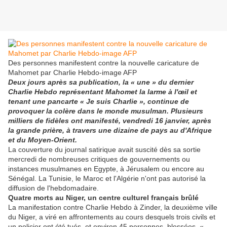
Des personnes manifestent contre la nouvelle caricature de
Mahomet par Charlie Hebdo-image AFP
Deux jours après sa publication, la « une » du dernier
Charlie Hebdo représentant Mahomet la larme à l'œil et
tenant une pancarte « Je suis Charlie », continue de
provoquer la colère dans le monde musulman. Plusieurs
milliers de fidèles ont manifesté, vendredi 16 janvier, après
la grande prière, à travers une dizaine de pays au d'Afrique
et du Moyen-Orient.
La couverture du journal satirique avait suscité dès sa sortie
mercredi de nombreuses critiques de gouvernements ou
instances musulmanes en Egypte, à Jérusalem ou encore au
Sénégal. La Tunisie, le Maroc et l'Algérie n'ont pas autorisé la
diffusion de l'hebdomadaire.
Quatre morts au Niger, un centre culturel français brûlé
La manifestation contre Charlie Hebdo à Zinder, la deuxième ville
du Niger, a viré en affrontements au cours desquels trois civils et
un policier ont été tués, et environ 45 personnes, blessées. «