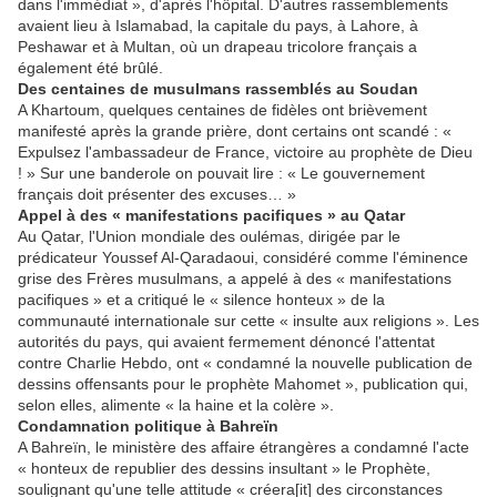
dans l'immédiat », d'après l'hôpital. D'autres rassemblements
avaient lieu à Islamabad, la capitale du pays, à Lahore, à
Peshawar et à Multan, où un drapeau tricolore français a
également été brûlé.
Des centaines de musulmans rassemblés au Soudan
A Khartoum, quelques centaines de fidèles ont brièvement
manifesté après la grande prière, dont certains ont scandé : «
Expulsez l'ambassadeur de France, victoire au prophète de Dieu
! » Sur une banderole on pouvait lire : « Le gouvernement
français doit présenter des excuses… »
Appel à des « manifestations pacifiques » au Qatar
Au Qatar, l'Union mondiale des oulémas, dirigée par le
prédicateur Youssef Al-Qaradaoui, considéré comme l'éminence
grise des Frères musulmans, a appelé à des « manifestations
pacifiques » et a critiqué le « silence honteux » de la
communauté internationale sur cette « insulte aux religions ». Les
autorités du pays, qui avaient fermement dénoncé l'attentat
contre Charlie Hebdo, ont « condamné la nouvelle publication de
dessins offensants pour le prophète Mahomet », publication qui,
selon elles, alimente « la haine et la colère ».
Condamnation politique à Bahreïn
A Bahreïn, le ministère des affaire étrangères a condamné l'acte
« honteux de republier des dessins insultant » le Prophète,
soulignant qu'une telle attitude « créera[it] des circonstances