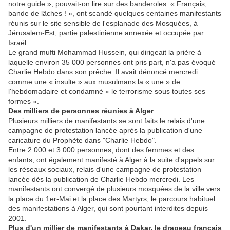
notre guide », pouvait-on lire sur des banderoles. « Français,
bande de lâches ! », ont scandé quelques centaines manifestants
réunis sur le site sensible de l'esplanade des Mosquées, à
Jérusalem-Est, partie palestinienne annexée et occupée par
Israël.
Le grand mufti Mohammad Hussein, qui dirigeait la prière à
laquelle environ 35 000 personnes ont pris part, n'a pas évoqué
Charlie Hebdo dans son prêche. Il avait dénoncé mercredi
comme une « insulte » aux musulmans la « une » de
l'hebdomadaire et condamné « le terrorisme sous toutes ses
formes ».
Des milliers de personnes réunies à Alger
Plusieurs milliers de manifestants se sont faits le relais d'une
campagne de protestation lancée après la publication d'une
caricature du Prophète dans "Charlie Hebdo".
Entre 2 000 et 3 000 personnes, dont des femmes et des
enfants, ont également manifesté à Alger à la suite d'appels sur
les réseaux sociaux, relais d'une campagne de protestation
lancée dès la publication de Charlie Hebdo mercredi. Les
manifestants ont convergé de plusieurs mosquées de la ville vers
la place du 1er-Mai et la place des Martyrs, le parcours habituel
des manifestations à Alger, qui sont pourtant interdites depuis
2001.
Plus d'un millier de manifestants à Dakar, le drapeau français