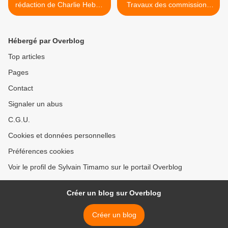
rédaction de Charlie Hebdo
Travaux des commissions
à Libération : tirage d'un
du Budget d'Investissement
million d'exemplaires
Public >
mercredi prochain
Hébergé par Overblog
Top articles
Pages
Contact
Signaler un abus
C.G.U.
Cookies et données personnelles
Préférences cookies
Voir le profil de Sylvain Timamo sur le portail Overblog
Créer un blog sur Overblog
Créer un blog