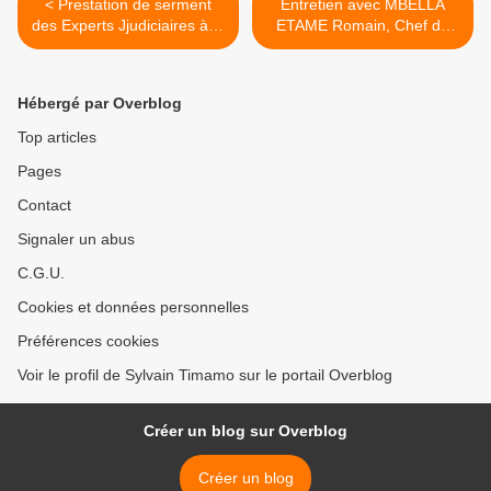
< Prestation de serment
Entretien avec MBELLA
des Experts Jjudiciaires à la
ETAME Romain, Chef du
Cour d’Appel de l’Extrême-
Protocole du Maire de
Nord
Melong >
Hébergé par Overblog
Top articles
Pages
Contact
Signaler un abus
C.G.U.
Cookies et données personnelles
Préférences cookies
Voir le profil de Sylvain Timamo sur le portail Overblog
Créer un blog sur Overblog
Créer un blog