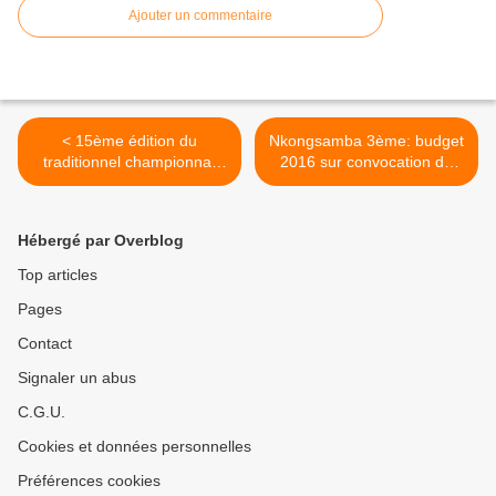
Ajouter un commentaire
< 15ème édition du
Nkongsamba 3ème: budget
traditionnel championnat
2016 sur convocation du
Inter-Batteries du RASS de
Maire Dr Elise Henriette
Nkongsamba
Essame-399 039 027 FCFA
en recettes et en dépenses
Hébergé par Overblog
>
Top articles
Pages
Contact
Signaler un abus
C.G.U.
Cookies et données personnelles
Préférences cookies