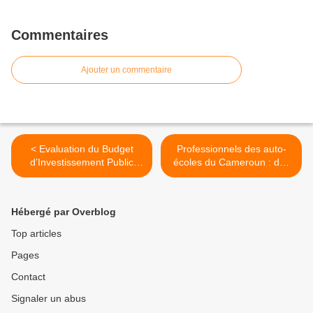
Commentaires
Ajouter un commentaire
< Evaluation du Budget
Professionnels des auto-
d’Investissement Public
écoles du Cameroun : des
2015 dans le Moungo
représentants du syndicat
élus et installés à
Nkongsamba >
Hébergé par Overblog
Top articles
Pages
Contact
Signaler un abus