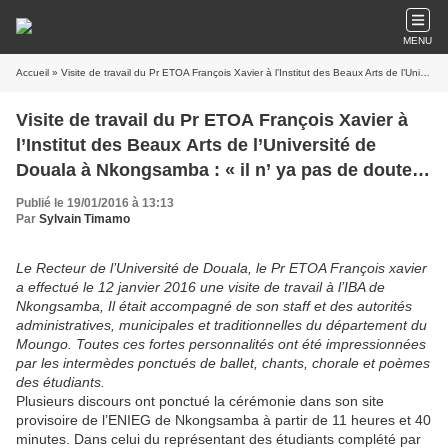
MENU
Accueil
» Visite de travail du Pr ETOA François Xavier à l’Institut des Beaux Arts de l’Université de Douala à Nkongsamba : « il n’ ya pas de doute que Nkongsamba finira par abriter une université d’Etat autonome»
Visite de travail du Pr ETOA François Xavier à
l’Institut des Beaux Arts de l’Université de
Douala à Nkongsamba : « il n’ ya pas de doute
que Nkongsamba finira par abriter une
Publié le 19/01/2016 à 13:13
université d’Etat autonome»
Par
Sylvain Timamo
Le Recteur de l’Université de Douala, le Pr ETOA François xavier
a effectué le 12 janvier 2016 une visite de travail à l’IBA de
Nkongsamba, Il était accompagné de son staff et des autorités
administratives, municipales et traditionnelles du département du
Moungo. Toutes ces fortes personnalités ont été impressionnées
par les intermèdes ponctués de ballet, chants, chorale et poèmes
des étudiants.
Plusieurs discours ont ponctué la cérémonie dans son site
provisoire de l’ENIEG de Nkongsamba à partir de 11 heures et 40
minutes. Dans celui du représentant des étudiants complété par