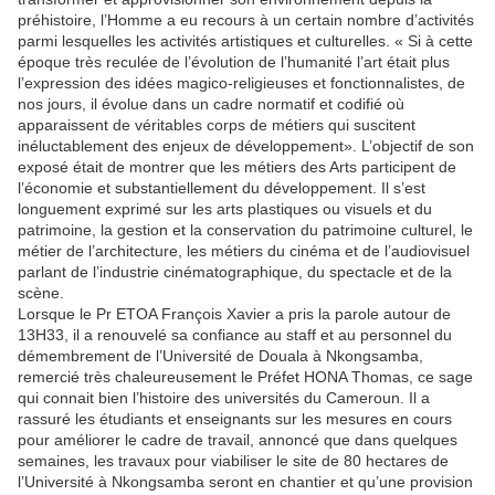
préhistoire, l’Homme a eu recours à un certain nombre d’activités
parmi lesquelles les activités artistiques et culturelles. « Si à cette
époque très reculée de l’évolution de l’humanité l’art était plus
l’expression des idées magico-religieuses et fonctionnalistes, de
nos jours, il évolue dans un cadre normatif et codifié où
apparaissent de véritables corps de métiers qui suscitent
inéluctablement des enjeux de développement». L’objectif de son
exposé était de montrer que les métiers des Arts participent de
l’économie et substantiellement du développement. Il s’est
longuement exprimé sur les arts plastiques ou visuels et du
patrimoine, la gestion et la conservation du patrimoine culturel, le
métier de l’architecture, les métiers du cinéma et de l’audiovisuel
parlant de l’industrie cinématographique, du spectacle et de la
scène.
Lorsque le Pr ETOA François Xavier a pris la parole autour de
13H33, il a renouvelé sa confiance au staff et au personnel du
démembrement de l’Université de Douala à Nkongsamba,
remercié très chaleureusement le Préfet HONA Thomas, ce sage
qui connait bien l’histoire des universités du Cameroun. Il a
rassuré les étudiants et enseignants sur les mesures en cours
pour améliorer le cadre de travail, annoncé que dans quelques
semaines, les travaux pour viabiliser le site de 80 hectares de
l’Université à Nkongsamba seront en chantier et qu’une provision