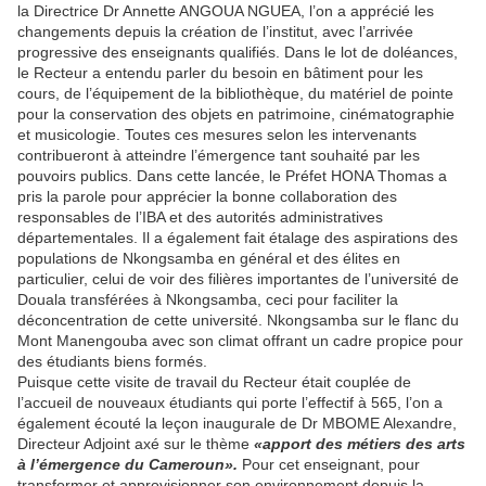
la Directrice Dr Annette ANGOUA NGUEA, l’on a apprécié les
changements depuis la création de l’institut, avec l’arrivée
progressive des enseignants qualifiés. Dans le lot de doléances,
le Recteur a entendu parler du besoin en bâtiment pour les
cours, de l’équipement de la bibliothèque, du matériel de pointe
pour la conservation des objets en patrimoine, cinématographie
et musicologie. Toutes ces mesures selon les intervenants
contribueront à atteindre l’émergence tant souhaité par les
pouvoirs publics. Dans cette lancée, le Préfet HONA Thomas a
pris la parole pour apprécier la bonne collaboration des
responsables de l’IBA et des autorités administratives
départementales. Il a également fait étalage des aspirations des
populations de Nkongsamba en général et des élites en
particulier, celui de voir des filières importantes de l’université de
Douala transférées à Nkongsamba, ceci pour faciliter la
déconcentration de cette université. Nkongsamba sur le flanc du
Mont Manengouba avec son climat offrant un cadre propice pour
des étudiants biens formés.
Puisque cette visite de travail du Recteur était couplée de
l’accueil de nouveaux étudiants qui porte l’effectif à 565, l’on a
également écouté la leçon inaugurale de Dr MBOME Alexandre,
Directeur Adjoint axé sur le thème
«apport des métiers des arts
à l’émergence du Cameroun».
Pour cet enseignant, pour
transformer et approvisionner son environnement depuis la