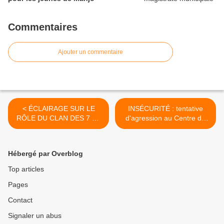
Commentaires
Ajouter un commentaire
< ÉCLAIRAGE SUR LE
INSÉCURITÉ : tentative
RÔLE DU CLAN DES 7 ET
d'agression au Centre de
DES 9 NOTABLES DANS
Santé PMI Nlonako Aviation
LES ROYAUMES
à Nkongsamba 3ème, la
BAMILÉKÉS
nuit du 17 Mars 2019 >
Hébergé par Overblog
Top articles
Pages
Contact
Signaler un abus