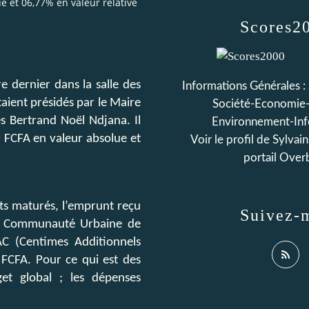
et 06,77% en valeur relative
Scores2
 dernier dans la salle des
Informations Générales : 
taient présidés par le Maire
Société-Economie-
s Bertrand Noël Ndjana. Il
Environnement-Inf
 FCFA en valeur absolue et
Voir le profil de
Sylvai
portail Over
ets maturés, l’emprunt reçu
Suivez-
 la Communauté Urbaine de
C (Centimes Additionnels
FCFA. Pour ce qui est des
et global ; les dépenses