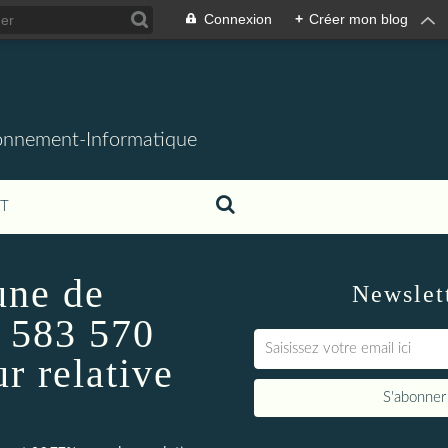
Connexion
+
Créer mon blog
ronnement-Informatique
T
une de
Newslet
 583 570
r relative