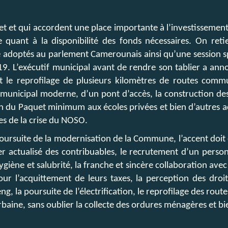
et et qui accordent une place importante à l’investissement,
te quant à la disponibilité des fonds nécessaires. On r
té adoptés au parlement Camerounais ainsi qu’une session 
9. L’exécutif municipal avant de rendre son tablier a ann
e reprofilage de plusieurs kilomètres de routes communa
 municipal moderne, d’un pont d’accès, la construction des
ion du Paquet minimum aux écoles privées et bien d’autres ac
s de la crise du NOSO.
 poursuite de la modernisation de la Commune, l’accent doit 
er actualisé des contribuables, le recrutement d’un person
hygiène et salubrité, la franche et sincère collaboration avec
pour l’acquittement de leurs taxes, la perception des dro
, la poursuite de l’électrification, le reprofilage des rou
rbaine, sans oublier la collecte des ordures ménagères et bi