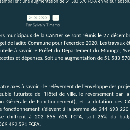
mba1er : une augmentation de 51 583 570 FCFA en valeur absolue 
24.01.2020
…
Par Sylvain Timamo
ers municipaux de la CAN1er se sont réunis le 27 décembre
udget de ladite Commune pour l’exercice 2020. Les travaux é
utelle à savoir le Préfet du Département du Moungo, Yve
cettes et dépenses. Soit une augmentation de 51 583 570
tre axes à savoir : le relèvement de l’enveloppe des proj
uble futuriste de l’Hôtel de ville, le reversement par
n Générale de Fonctionnement), et la dotation des CA
e fonctionnement s’élèvent à la somme de 244 693 220 
 se chiffrent à 202 856 629 FCFA, soit 26% du budg
 569 492 591 FCFA.