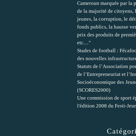
Cameroun marquée par la p
de la majorité de citoyens,
jeunes, la corruption, le d
fonds publics, la hausse ve
prix des produits de premiè
etc…"
Stades de football : Fécafo
des nouvelles infrastructu
Statuts de l’Association po
de l’Entrepreneuriat et l’In
Socioéconomique des Jeun
(SCORES2000)
Une commission de sport ép
l'édition 2008 du Festi-Jeu
Catégor