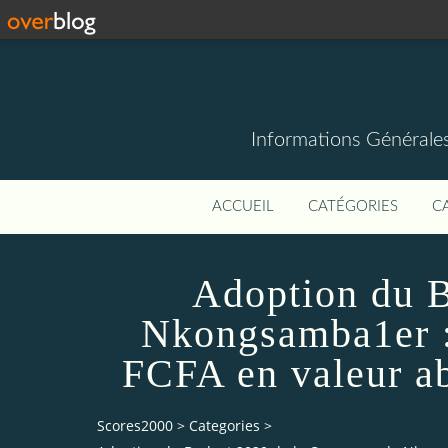
Informations Générale
ACCUEIL
CATÉGORIES
C
Adoption du 
Nkongsamba1er :
FCFA en valeur ab
Scores2000
>
Categories
>