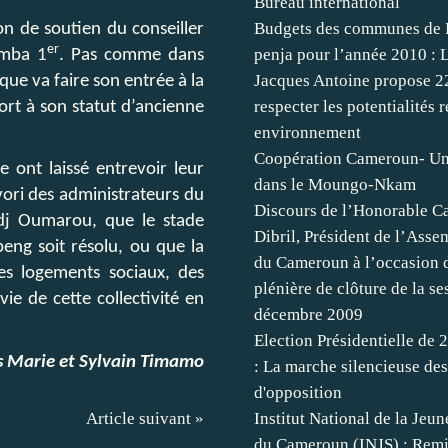
Bureau international
Budgets des communes de 
on de soutien du conseiller
er
penja pour l’année 2010 : 
amba 1
. Pas comme dans
Jacques Antoine propose 2
ue va faire son entrée à la
respecter les potentialités 
ort à son statut d’ancienne
environnement
Coopération Cameroun- U
ont laissé entrevoir leur
dans le Moungo-Nkam
vori des administrateurs du
Discours de l’Honorable C
adj Oumarou, que le stade
Dibril, Président de l’Ass
ng soit résolu, ou que la
du Cameroun à l’occasion d
es logements sociaux, des
plénière de clôture de la se
ie de cette collectivité en
décembre 2009
Election Présidentielle de
 Marie et Sylvain Timamo
: La marche silencieuse des
d'opposition
Article suivant »
Institut National de la Jeun
du Cameroun (INJS) : Remi