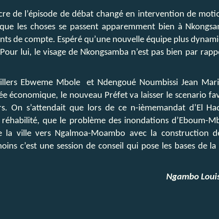
lacre de l’épisode de débat changé en intervention de moti
t que les choses se passent apparemment bien à Nkongs
ents de compte. Espéré qu’une nouvelle équipe plus dynamiq
 Pour lui, le visage de Nkongsamba n’est pas bien par rapp
eillers Ebweme Mbole et Ndengoué Noumbissi Jean Marie 
née économique, le nouveau Préfet va laisser le scenario fa
ers. On s’attendait que lors de ce n-ièmemandat d’El H
réhabilité, que le problème des inondations d’Eboum-Mbe
e la ville vers Ngalmoa-Moambo avec la construction d
s c’est une session de conseil qui pose les bases de la v
Ngambo Louis