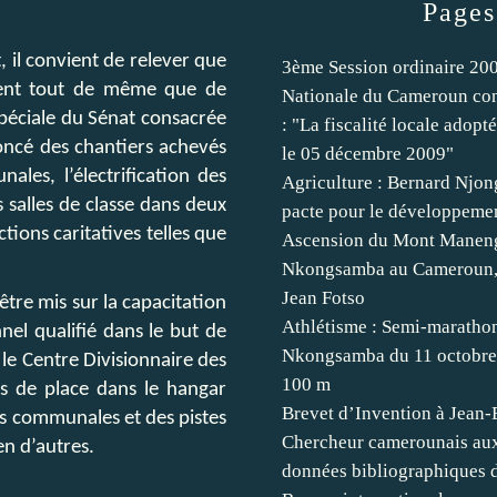
Pages
 il convient de relever que
3ème Session ordinaire 20
etient tout de même que de
Nationale du Cameroun con
spéciale du Sénat consacrée
: "La fiscalité locale adopt
oncé des chantiers achevés
le 05 décembre 2009"
les, l’électrification des
Agriculture : Bernard Njon
 salles de classe dans deux
pacte pour le développemen
tions caritatives telles que
Ascension du Mont Manen
Nkongsamba au Cameroun, 
Jean Fotso
être mis sur la capacitation
Athlétisme : Semi-maratho
nel qualifié dans le but de
Nkongsamba du 11 octobre
 le Centre Divisionnaire des
100 m
its de place dans le hangar
Brevet d’Invention à Jean
tes communales et des pistes
Chercheur camerounais aux
en d’autres.
données bibliographiques d