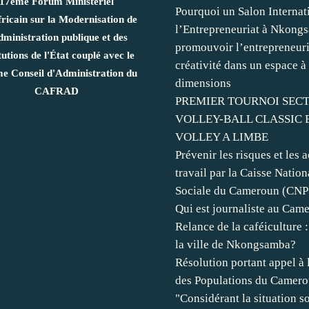
17ème Forum Ministériel
Pourquoi un Salon Internat
ricain sur la Modernisation de
l’Entrepreneuriat à Nkong
dministration publique et des
promouvoir l’entrepreneuria
tutions de l'État couplé avec le
créativité dans un espace à
e Conseil d'Administration du
dimensions
CAFRAD
PREMIER TOURNOI SECT
VOLLEY-BALL CLASSIC 
VOLLEY A LIMBE
Prévenir les risques et les 
travail par la Caisse Natio
Sociale du Cameroun (CNP
Qui est journaliste au Cam
Relance de la caféiculture
la ville de Nkongsamba?
Résolution portant appel à 
des Populations du Camero
"Considérant la situation s