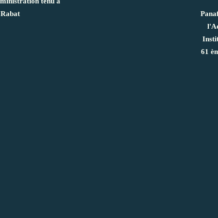
ministration tenu à
Rabat
Panaf
l'A
Insti
61 èm