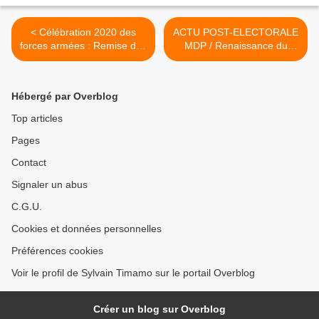
< Célébration 2020 des
ACTU POST-ELECTORALE
forces armées : Remise des
MDP / Renaissance du
épaulettes au RASS de
MDP c'est maintenant, It's
Nkongsamba
Now >
Hébergé par Overblog
Top articles
Pages
Contact
Signaler un abus
C.G.U.
Cookies et données personnelles
Préférences cookies
Voir le profil de Sylvain Timamo sur le portail Overblog
Créer un blog sur Overblog