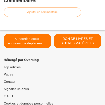
Commentaires
Ajouter un commentaire
< Insertion socio-
DON DE LIVRES ET
économique déplacées de
AUTRES MATÉRIELS
la crise du Noso à
SCOLAIRES DANS LE
Nkongsamba 2ème : Mme
MOUNGO : LA
Justine Hermine Kedi,
NKONGSAMBA
Hébergé par Overblog
Adjointe au Sous-préfet
PEGUANTO LTD AU
prône la valorisation des
CHEVET DES
Top articles
idéaux de paix et sécurité
ÉTABLISSEMENTS
Pages
SCOLAIRES >
Contact
Signaler un abus
C.G.U.
Cookies et données personnelles