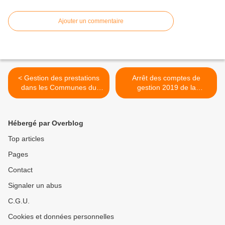
Ajouter un commentaire
< Gestion des prestations
Arrêt des comptes de
dans les Communes du
gestion 2019 de la
Moungo : des accusations
Commune de
contre le Préfet Yves Noël
Nkongsamba2ème : les
Bertrand Ndjana
conseillers municipaux ont
Hébergé par Overblog
donné quitus à la gestion
du maire sorti et voté
Top articles
majoritairement les 9
Pages
délibérations à eux
présentées >
Contact
Signaler un abus
C.G.U.
Cookies et données personnelles