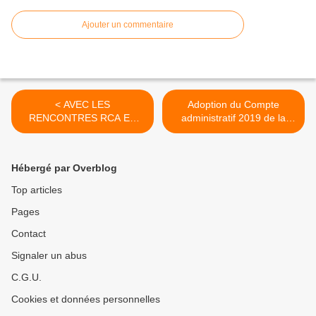
Ajouter un commentaire
< AVEC LES
Adoption du Compte
RENCONTRES RCA ET
administratif 2019 de la
CCO DANS LA COMMUNE
Commune de Loum : Le
DE MELONG : LE MAIRE
taux de performance est de
JEAN KUETE FAIT RÊVER
81,03% en augmentation
Hébergé par Overblog
SES POPULATIONS !
de l'ordre de 20,72 % >
Top articles
Pages
Contact
Signaler un abus
C.G.U.
Cookies et données personnelles