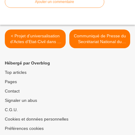
Ajouter un commentaire
< Projet d’universalisation
Communiqué de Presse du
d’Actes d’Etat-Civil dans la
Secrétariat National du
Région du Littoral :
Mouvement pour la
traçabilité, digitalisation et
Démocratie et le Progrès
dématérialisation sont des
(MDP) qui s'est réuni à la
Hébergé par Overblog
impératifs
permanence du parti à
Nkongsamba le Samedi 05
Top articles
Septembre 2020 >
Pages
Contact
Signaler un abus
C.G.U.
Cookies et données personnelles
Préférences cookies