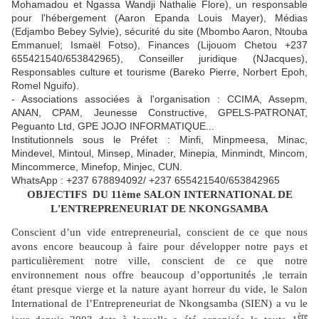
Mohamadou et Ngassa Wandji Nathalie Flore), un responsable
pour l'hébergement (Aaron Epanda Louis Mayer), Médias
(Edjambo Bebey Sylvie), sécurité du site (Mbombo Aaron, Ntouba
Emmanuel; Ismaël Fotso), Finances (Lijouom Chetou +237
655421540/653842965), Conseiller juridique (NJacques),
Responsables culture et tourisme (Bareko Pierre, Norbert Epoh,
Romel Nguifo).
- Associations associées à l'organisation : CCIMA, Assepm,
ANAN, CPAM, Jeunesse Constructive, GPELS-PATRONAT,
Peguanto Ltd, GPE JOJO INFORMATIQUE...
Institutionnels sous le Préfet : Minfi, Minpmeesa, Minac,
Mindevel, Mintoul, Minsep, Minader, Minepia, Minmindt, Mincom,
Mincommerce, Minefop, Minjec, CUN.
WhatsApp : +237 678894092/ +237 655421540/653842965
OBJECTIFS DU 11ème SALON INTERNATIONAL DE
L'ENTREPRENEURIAT DE NKONGSAMBA
Conscient d’un vide entrepreneurial, conscient de ce que nous
avons encore beaucoup à faire pour développer notre pays et
particulièrement notre ville, conscient de ce que notre
environnement nous offre beaucoup d’opportunités ,le terrain
étant presque vierge et la nature ayant horreur du vide, le Salon
International de l’Entrepreneu
riat de Nkongsamba (SIEN) a vu le
ère