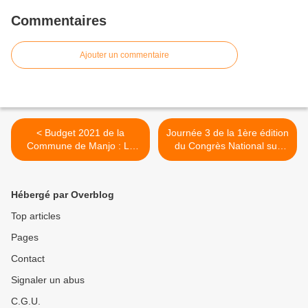
Commentaires
Ajouter un commentaire
< Budget 2021 de la
Journée 3 de la 1ère édition
Commune de Manjo : La
du Congrès National sur
mairesse Ekosso Njanjo
L'Incubation d'Entreprises
Teclaire sollicite la
au Cameroun >
disponibilité des conseillers
Hébergé par Overblog
municipaux
Top articles
Pages
Contact
Signaler un abus
C.G.U.