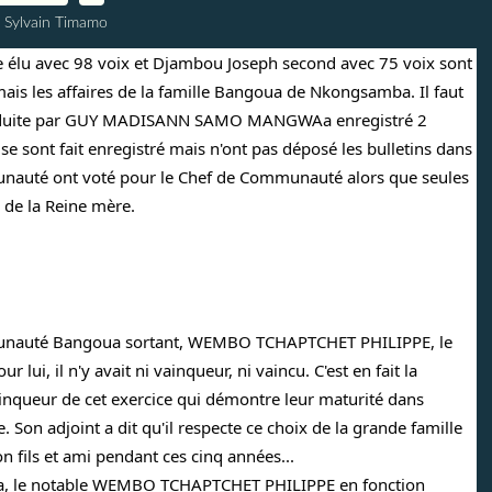
 Sylvain Timamo
lu avec 98 voix et Djambou Joseph second avec 75 voix sont 
ais les affaires de la famille Bangoua de Nkongsamba. Il faut 
conduite par GUY MADISANN SAMO MANGWAa enregistré 2 
 se sont fait enregistré mais n'ont pas déposé les bulletins dans 
nauté ont voté pour le Chef de Communauté alors que seules 
 de la Reine mère.
mmunauté Bangoua sortant, WEMBO TCHAPTCHET PHILIPPE, le 
ui, il n'y avait ni vainqueur, ni vaincu. C'est en fait la 
ueur de cet exercice qui démontre leur maturité dans 
 Son adjoint a dit qu'il respecte ce choix de la grande famille 
 fils et ami pendant ces cinq années...
ba, le notable WEMBO TCHAPTCHET PHILIPPE en fonction 