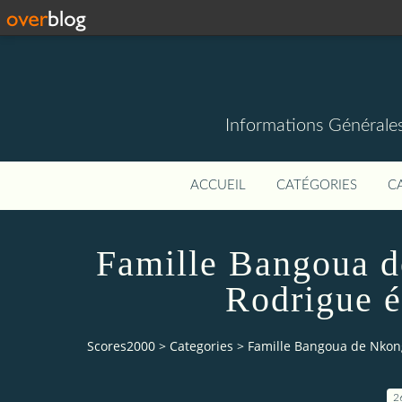
Informations Générale
ACCUEIL
CATÉGORIES
C
Famille Bangoua 
Rodrigue é
Scores2000
>
Categories
>
Famille Bangoua de Nkon
2