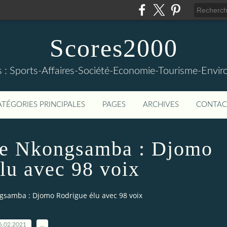
Scores2000
s : Sports-Affaires-Société-Economie-Tourisme-Envi
ATÉGORIES PRINCIPALES
PAGES
ARCHIVES
CONTAC
de Nkongsamba : Djomo
lu avec 98 voix
gsamba : Djomo Rodrigue élu avec 98 voix
6.02.2021
…