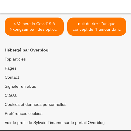
< Vaincre la Covid19 à
nuit du rire : "unique
Nkongsamba : des options
concept de l'humour dans
qui comme en temps de
le moungo" >
guerre démontrent le
surpassement et la
Hébergé par Overblog
détermination à prendre le
dessus.
Top articles
Pages
Contact
Signaler un abus
C.G.U.
Cookies et données personnelles
Préférences cookies
Voir le profil de Sylvain Timamo sur le portail Overblog