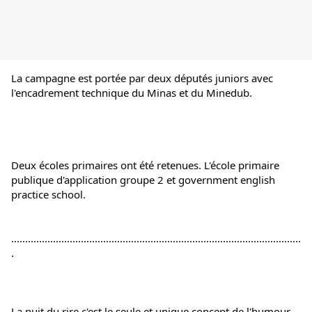
La campagne est portée par deux députés juniors avec 
l'encadrement technique du Minas et du Minedub.
Deux écoles primaires ont été retenues. L'école primaire 
publique d'application groupe 2 et government english 
practice school.
........................................................................................................
.
La nuit du rire c'est le seule et unique concept de l'humour 