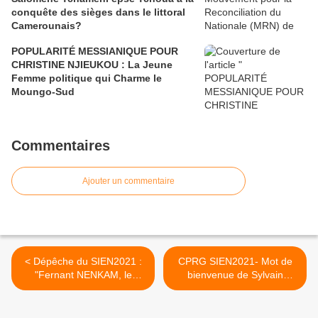
conquête des sièges dans le littoral
Camerounais?
POPULARITÉ MESSIANIQUE POUR
CHRISTINE NJIEUKOU : La Jeune
Femme politique qui Charme le
Moungo-Sud
Commentaires
Ajouter un commentaire
< Dépêche du SIEN2021 :
CPRG SIEN2021- Mot de
"Fernant NENKAM, le
bienvenue de Sylvain
parrain de cette édition
TIMAMO, Président de
conclut que Nkongsamba
l'association
laisse l'impression d'être
ASPREINSOJEC >