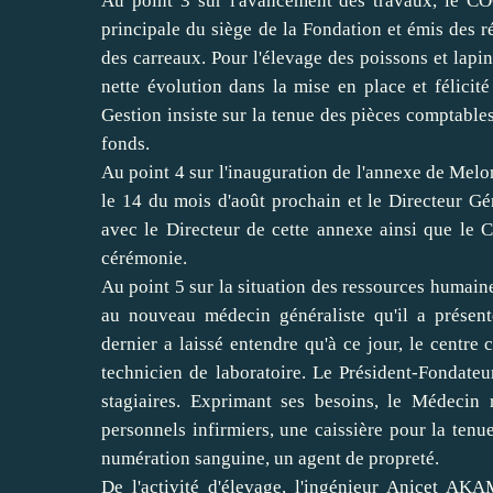
Au point 3 sur l'avancement des travaux, le CO
principale du siège de la Fondation et émis des ré
des carreaux. Pour l'élevage des poissons et lap
nette évolution dans la mise en place et félicit
Gestion insiste sur la tenue des pièces comptables 
fonds.
Au point 4 sur l'inauguration de l'annexe de Melon
le 14 du mois d'août prochain et le Directeur G
avec le Directeur de cette annexe ainsi que le C
cérémonie.
Au point 5 sur la situation des ressources humaines
au nouveau médecin généraliste qu'il a prése
dernier a laissé entendre qu'à ce jour, le centre
technicien de laboratoire. Le Président-Fondateur
stagiaires. Exprimant ses besoins, le Médecin r
personnels infirmiers, une caissière pour la ten
numération sanguine, un agent de propreté.
De l'activité d'élevage, l'ingénieur Anicet AK