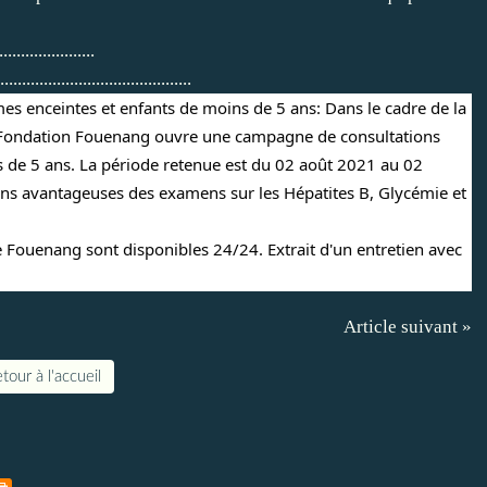
....................
............................................
s enceintes et enfants de moins de 5 ans: Dans le cadre de la 
, la Fondation Fouenang ouvre une campagne de consultations 
 de 5 ans. La période retenue est du 02 août 2021 au 02 
ons avantageuses des examens sur les Hépatites B, Glycémie et 
 Fouenang sont disponibles 24/24. Extrait d'un entretien avec 
Article suivant »
tour à l'accueil