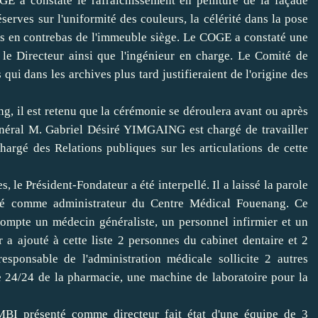
GE a constaté le rafraîchissement en peinture de la façade
serves sur l'uniformité des couleurs, la célérité dans la pose
ins en contrebas de l'immeuble siège. Le COGE a constaté une
é le Directeur ainsi que l'ingénieur en charge. Le Comité de
qui dans les archives plus tard justifieraient de l'origine des
g, il est retenu que la cérémonie se déroulera avant ou après
énéral M. Gabriel Désiré YIMGAING est chargé de travailler
hargé des Relations publiques sur les articulations de cette
, le Président-Fondateur a été interpellé. Il a laissé la parole
nté comme administrateur du Centre Médical Fouenang. Ce
 compte un médecin généraliste, un personnel infirmier et un
 a ajouté à cette liste 2 personnes du cabinet dentaire et 2
esponsable de l'administration médicale sollicite 2 autres
ue 24/24 de la pharmacie, une machine de laboratoire pour la
AMBI présenté comme directeur fait état d'une équipe de 3