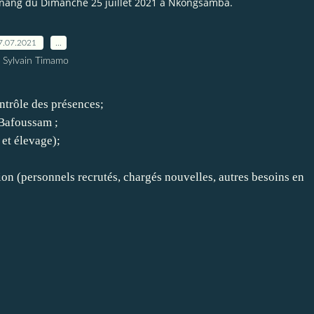
enang du Dimanche 25 juillet 2021 à Nkongsamba.
7.07.2021
…
 Sylvain Timamo
ntrôle des présences;
 Bafoussam ;
et élevage);
on (personnels recrutés, chargés nouvelles, autres besoins en