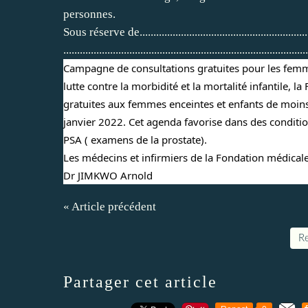
personnes.
Sous réserve de...............................................................
.........................................................................................
Campagne de consultations gratuites pour les femme
lutte contre la morbidité et la mortalité infantile
gratuites aux femmes enceintes et enfants de moins
janvier 2022. Cet agenda favorise dans des conditi
PSA ( examens de la prostate).
Les médecins et infirmiers de la Fondation médicale
Dr JIMKWO Arnold
« Article précédent
Re
Partager cet article