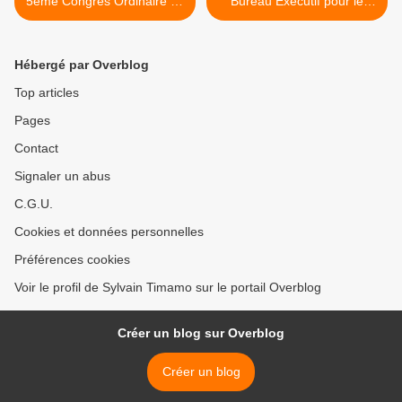
5ème Congrès Ordinaire du
Bureau Exécutif pour le
Peuple BAN'EKA : NDEDI
Comité de Développement
EYANGO MOUANKUM élu
du Canton Mbo à Melong >
pour impulser des
Hébergé par Overblog
résolutions fortes et
majoritairement
Top articles
consensuelles
Pages
Contact
Signaler un abus
C.G.U.
Cookies et données personnelles
Préférences cookies
Voir le profil de Sylvain Timamo sur le portail Overblog
Créer un blog sur Overblog
Créer un blog