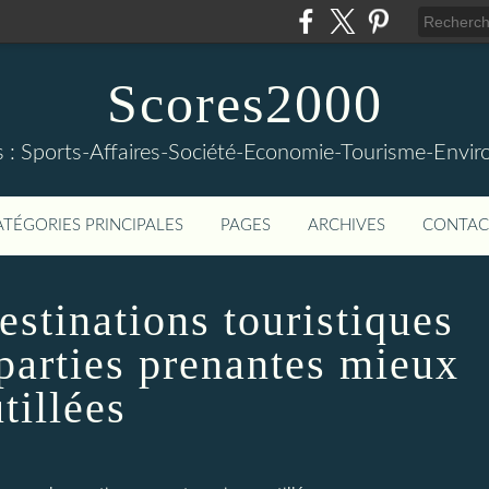
Scores2000
s : Sports-Affaires-Société-Economie-Tourisme-Envi
ATÉGORIES PRINCIPALES
PAGES
ARCHIVES
CONTAC
stinations touristiques
parties prenantes mieux
tillées