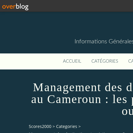
Informations Générale
ACCUEIL
CATÉGORIES
C
Management des de
au Cameroun : les 
ou
Scores2000
>
Categories
>