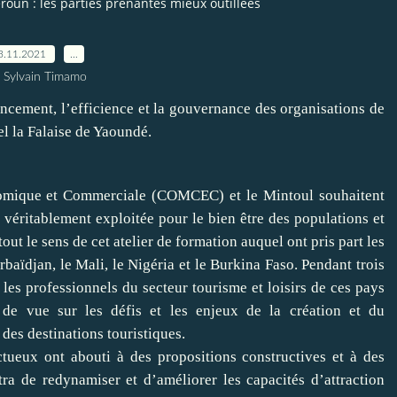
un : les parties prenantes mieux outillées
3.11.2021
…
 Sylvain Timamo
ancement, l’efficience et la gouvernance des organisations de
el la Falaise de Yaoundé.
omique et Commerciale (COMCEC) et le Mintoul souhaitent
 véritablement exploitée pour le bien être des populations et
out le sens de cet atelier de formation auquel ont pris part les
aïdjan, le Mali, le Nigéria et le Burkina Faso. Pendant trois
t les professionnels du secteur tourisme et loisirs de ces pays
 de vue sur les défis et les enjeux de la création et du
es destinations touristiques.
tueux ont abouti à des propositions constructives et à des
a de redynamiser et d’améliorer les capacités d’attraction