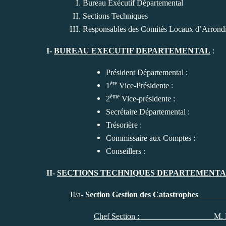
Bureau Exécutif Départemental
Sections Techniques
Responsables des Comités Locaux d’Arrond
I-
BUREAU EXECUTIF DEPARTEMENTAL
:
Président Départemental :
ère
1
Vice-Présidente : Mm
ème
2
Vice-présidente : M
Secrétaire Départemental 
Trésorière : Mme N
Commissaire aux Comptes : 
Conseillers : M. DJA
II-
SECTIONS TECHNIQUES DEPARTEMENTA
II/a-
Section Gestion des Catastrophes
Chef Section :
M.