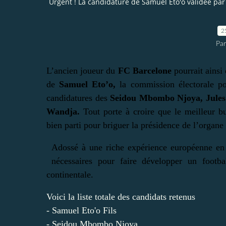
Urgent ! La candidature de Samuel Eto'o validée par
2
Par
L’ancien joueur du
FC Barcelone
pourrait ainsi
de
Samuel Eto’o,
la commission électorale po
candidatures des
Seidou Mbombo Njoya, Jules 
Wandja.
Tout porte à croire que le meilleur bu
bien parti pour briguer la présidence de l’organe
Adossé à une riche expérience européenne en
nécessaires pour faire développer un footba
continentale.
Voici la liste totale des candidats retenus
- Samuel Eto'o Fils
- Seidou Mbombo Njoya