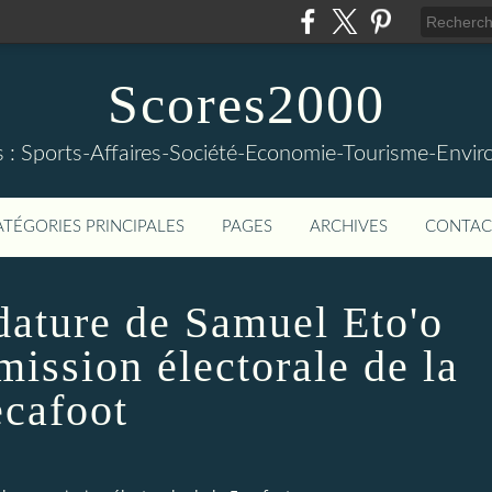
Scores2000
s : Sports-Affaires-Société-Economie-Tourisme-Envi
ATÉGORIES PRINCIPALES
PAGES
ARCHIVES
CONTAC
dature de Samuel Eto'o
mission électorale de la
cafoot