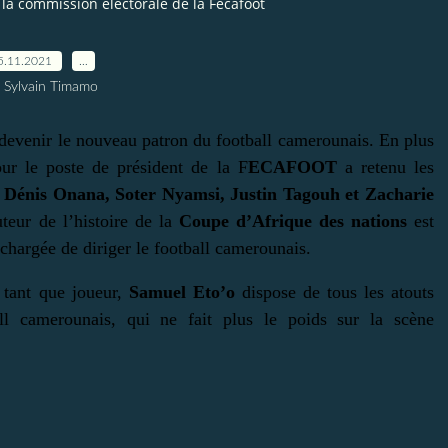
 la commission électorale de la Fecafoot
5.11.2021
…
 Sylvain Timamo
 devenir le nouveau patron du football camerounais.
En plus
ur le poste de président de la F
ECAFOOT
a retenu les
Dénis Onana, Soter Nyamsi, Justin Tagouh et Zacharie
teur de l’histoire de la
Coupe d’Afrique des nations
est
 chargée de diriger le football camerounais.
 tant que joueur,
Samuel Eto’o
dispose de tous les atouts
ll camerounais, qui ne fait plus le poids sur la scène