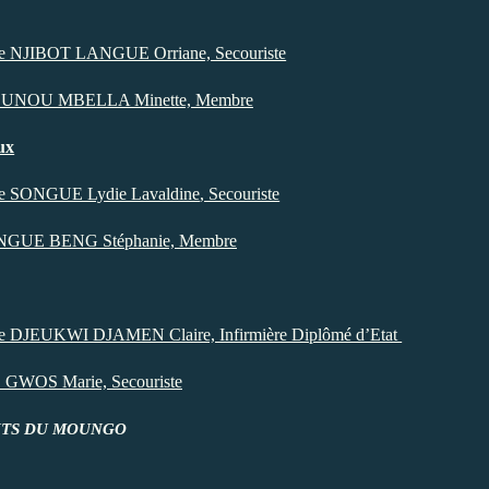
e NJIBOT LANGUE Orriane, Secouriste
U MBELLA Minette, Membre
ux
e SONGUE Lydie Lavaldine
, Secouriste
E BENG Stéphanie, Membre
DJAMEN Claire, Infirmière Diplômé d’Etat
WOS Marie, Secouriste
NTS DU MOUNGO