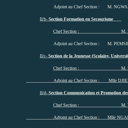
Adjoint au Chef Section : M. NGWA EWANE 
II/b-
Section Formation en Secourisme
Chef Section :
M.
Adjoint au Chef Section : M. PEMSIE Char
II/c-
Section de la Jeunesse (Scolaire, Universi
Chef Section : M. EPIE Da
Adjoint au Chef Section :
Mlle DJIE
II/d-
Section Communication et Promotion de
Chef Section :
M. 
Adjoint au Chef Section : Mlle NGALLE E