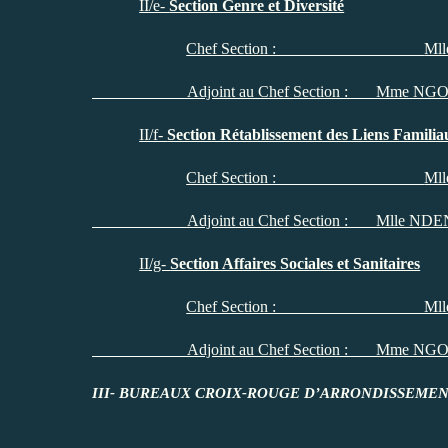
II/e-
Section Genre et Diversité
Chef Section :
Mll
Adjoint au Chef Section : Mme NGOUNO
II/f-
Section Rétablissement des Liens Familia
Chef Section :
Mll
Adjoint au Chef Section : Mlle NDENGU
II/g-
Section Affaires Sociales et Sanitaires
Chef Section : Mlle DJEUKWI 
Adjoint au Chef Section :
Mme NGO G
III- BUREAUX CROIX-ROUGE D’ARRONDISSEME