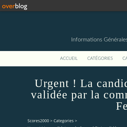
Informations Générale
ACCUEIL
CATÉGORIES
C
Urgent ! La candi
validée par la com
Fe
Scores2000
>
Categories
>