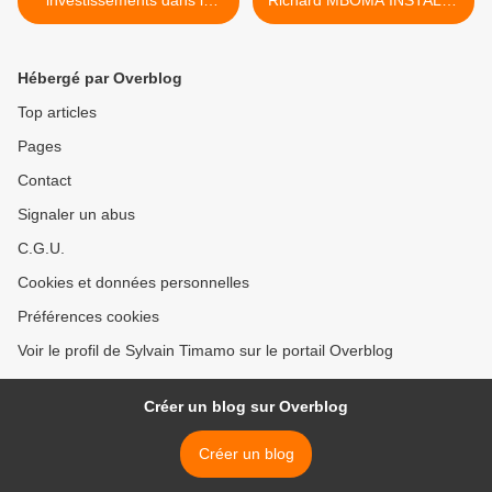
investissements dans la
Richard MBOMA INSTALLÉ
ville de Nkongsamba : M.
COMME CHEF DE BLOC
Chretien Keou, jeune
12 DU QUARTIER EBOUM
fleuron industriel,
1 >
Hébergé par Overblog
promoteur de la Marque LE
SAMBALAIS
Top articles
Pages
Contact
Signaler un abus
C.G.U.
Cookies et données personnelles
Préférences cookies
Voir le profil de Sylvain Timamo sur le portail Overblog
Créer un blog sur Overblog
Créer un blog