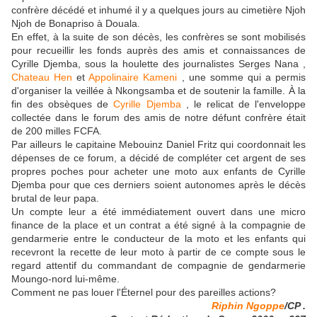
confrère décédé et inhumé il y a quelques jours au cimetière Njoh
Njoh de Bonapriso à Douala.
En effet, à la suite de son décès, les confrères se sont mobilisés
pour recueillir les fonds auprès des amis et connaissances de
Cyrille Djemba, sous la houlette des journalistes Serges Nana ,
Chateau Hen
et
Appolinaire Kameni
, une somme qui a permis
d'organiser la veillée à Nkongsamba et de soutenir la famille. À la
fin des obsèques de
Cyrille Djemba
, le relicat de l'enveloppe
collectée dans le forum des amis de notre défunt confrère était
de 200 milles FCFA.
Par ailleurs le capitaine Mebouinz Daniel Fritz qui coordonnait les
dépenses de ce forum, a décidé de compléter cet argent de ses
propres poches pour acheter une moto aux enfants de Cyrille
Djemba pour que ces derniers soient autonomes après le décès
brutal de leur papa.
Un compte leur a été immédiatement ouvert dans une micro
finance de la place et un contrat a été signé à la compagnie de
gendarmerie entre le conducteur de la moto et les enfants qui
recevront la recette de leur moto à partir de ce compte sous le
regard attentif du commandant de compagnie de gendarmerie
Moungo-nord lui-même.
Comment ne pas louer l'Éternel pour des pareilles actions?
Riphin Ngoppe
/CP .