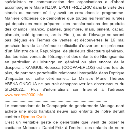
spécialistes en communication des organisations a d'abord
accompagné le Maire NZOKI EPOH FRÉDÉRIC dans la visite des
stands au moment où il y avait un creu dans le programme.
Manière officieuse de démontrer que toutes les femmes rurales
qui depuis des mois préparent des transformations des produits
des champs (manioc, patates, gingimbre, maïs, piment, cacao,
plantain, café, ignames, tarots. Etc...), ou de l'élevage ne seront
pas déçues en Termes de ventes et découvertes le 16 mai
prochain lors de la cérémonie officielle d'ouverture en présence
d'un Ministre de la République, de plusieurs directeurs généraux,
des touristes venus de l'étranger et des enfants de Nkongsamba
en particulier, du Moungo en général ou plus encore de la
diaspora... KAMGUE Rebecca (COOPAFERLOS) est une fois de
plus, de part son portefeuille relationnel interpellée dans l'optique
d'impacter sur cette cérémonie... La Ministre Marie Thérèse
ABENA ONDOUA ne pourrait désapprouver les observateurs du
SIEN2022... Plus d'informations sur Internet à l'adresse
www.scores2000.info
.........................................................................................
Le commandant de la Compagnie de gendarmerie Moungo-nord
achète une moto flambant neuve aux enfants de notre défunt
confrère
Djemba Cyrille
.
C'est un véritable geste de générosité que vient de poser le
capitaine Mebouinz Daniel Fritz à l'endroit des enfants de notre