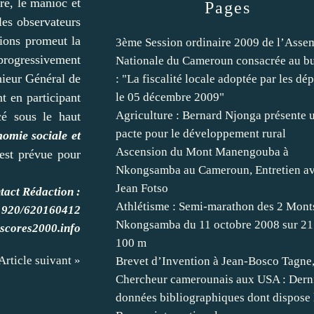
re, le manioc et
Pages
les observateurs
ions promeut la
3ème Session ordinaire 2009 de l’Asse
 progressivement
Nationale du Cameroun consacrée au b
eur Général de
: "La fiscalité locale adoptée par les dé
t en participant
le 05 décembre 2009"
Agriculture : Bernard Njonga présente 
é sous le haut
pacte pour le développement rural
omie sociale et
Ascension du Mont Manengouba à
est prévue pour
Nkongsamba au Cameroun, Entretien a
Jean Fotso
tact Rédaction :
Athlétisme : Semi-marathon des 2 Mont
1920/620160412
Nkongsamba du 11 octobre 2008 sur 2
scores2000.info
100 m
Article suivant »
Brevet d’Invention à Jean-Bosco Tagne
Chercheur camerounais aux USA : Dern
données bibliographiques dont dispose 