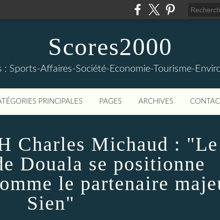
Scores2000
s : Sports-Affaires-Société-Economie-Tourisme-Envi
ATÉGORIES PRINCIPALES
PAGES
ARCHIVES
CONTAC
harles Michaud : "Le 
e Douala se positionne
omme le partenaire maje
Sien"