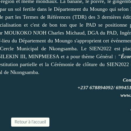
-région et même mondiaux. La banane, le poivre, le gingemb
s par un sol fertile dans le Département du Moungo qui selon 
e part les Termes de Références (TDR) des 3 dernières édit
ercialisation et c'est de bon ton que le PAD se positionne
ieur MOUKOKO NJOH Charles Michaud, DGA du PAD, Ingéni
ef-lieu du Département du Moungo s'approprient cet événemen
du Cercle Municipal de Nkongsamba. Le SIEN2022 est plac
SSILEKIN III, MINPMEESA et a pour thème Général :
"Écon
stitution partielle et la Cérémonie de clôture du SIEN2022 
pal de Nkongsamba.
Con
+237 678894092/ 69945
www.
Retour à l'accueil