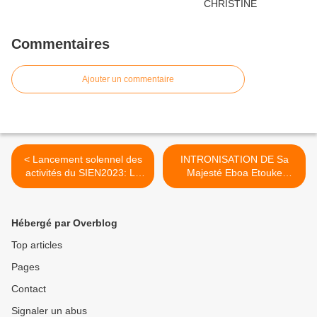
Commentaires
Ajouter un commentaire
< Lancement solennel des
INTRONISATION DE Sa
activités du SIEN2023: La
Majesté Eboa Etouke
ponctualité était de rigueur
Myron, CHEF SUPÉRIEUR
pour les entrepreneur à
DU CANTON MANEHAS A
l’Hôtel le Moungo
MANJO >
Hébergé par Overblog
Top articles
Pages
Contact
Signaler un abus