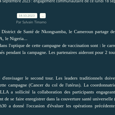
 24 septembre 2023 : engagement communautaire de ce lundi 18 se
18.10.2023
…
Par Sylvain Timamo
 District de Santé de Nkongsamba, le Cameroun partage des
, le Nigeria...
 dans l'optique de cette campagne de vaccination sont : le c
és pendant la campagne. Les partenaires aideront pour 2 tou
d'envisager le second tour. Les leaders traditionnels doive
cette campagne (Cancer du col de l'utérus). La coordonnatr
licité la collaboration des participants engageant u
ant de se faire enregistrer dans la couverture santé universell
 a donné l'occasion d'évaluer les opérations précédente 