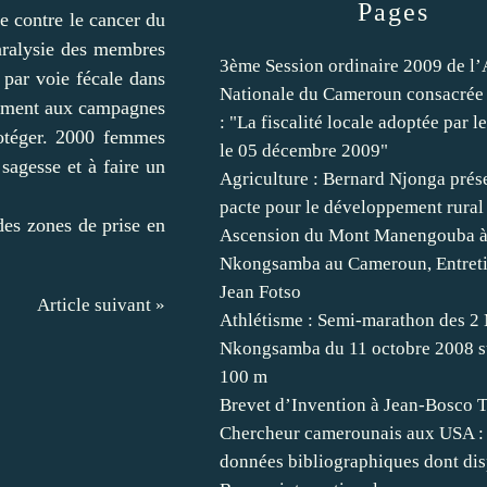
Pages
 contre le cancer du
paralysie des membres
3ème Session ordinaire 2009 de l
 par voie fécale dans
Nationale du Cameroun consacrée
ivement aux campagnes
: "La fiscalité locale adoptée par l
protéger. 2000 femmes
le 05 décembre 2009"
agesse et à faire un
Agriculture : Bernard Njonga prés
pacte pour le développement rural
des zones de prise en
Ascension du Mont Manengouba 
Nkongsamba au Cameroun, Entreti
Jean Fotso
Article suivant »
Athlétisme : Semi-marathon des 2
Nkongsamba du 11 octobre 2008 s
100 m
Brevet d’Invention à Jean-Bosco 
Chercheur camerounais aux USA :
données bibliographiques dont dis