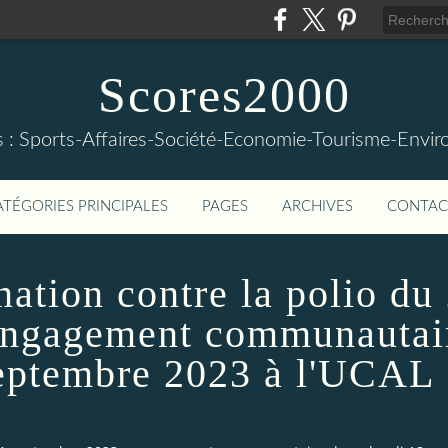
Scores2000
s : Sports-Affaires-Société-Economie-Tourisme-Envi
ATÉGORIES PRINCIPALES
PAGES
ARCHIVES
CONTAC
ation contre la polio du
engagement communautair
septembre 2023 à l'UCAL