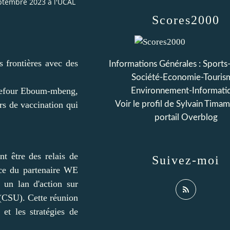
ptembre 2023 à l'UCAL
Scores2000
 frontières avec des
Informations Générales : Sports-
Société-Economie-Touris
arrefour Eboum-mbeng,
Environnement-Informati
rs de vaccination qui
Voir le profil de
Sylvain Tima
portail Overblog
nt être des relais de
Suivez-moi
ice du partenaire WE
n lan d'action sur
e (CSU). Cette réunion
et les stratégies de