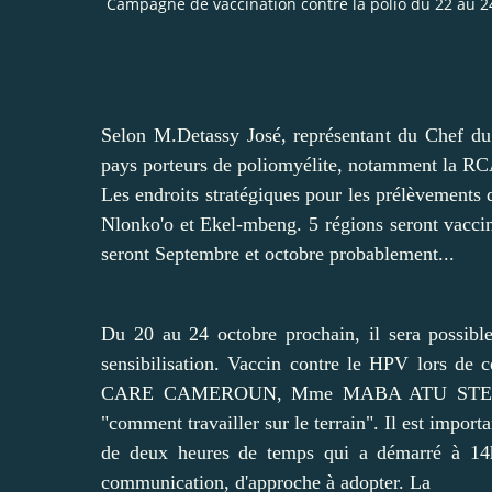
Campagne de vaccination contre la polio du 22 au
Selon M.Detassy José, représentant du Chef du
pays porteurs de poliomyélite, notamment la RCA
Les endroits stratégiques pour les prélèvements
Nlonko'o et Ekel-mbeng. 5 régions seront vaccin
seront Septembre et octobre probablement...
Du 20 au 24 octobre prochain, il sera possible 
sensibilisation. Vaccin contre le HPV lors de 
CARE CAMEROUN, Mme MABA ATU STELLA a sol
"comment travailler sur le terrain". Il est import
de deux heures de temps qui a démarré à 14h30
communication, d'approche à adopter. La