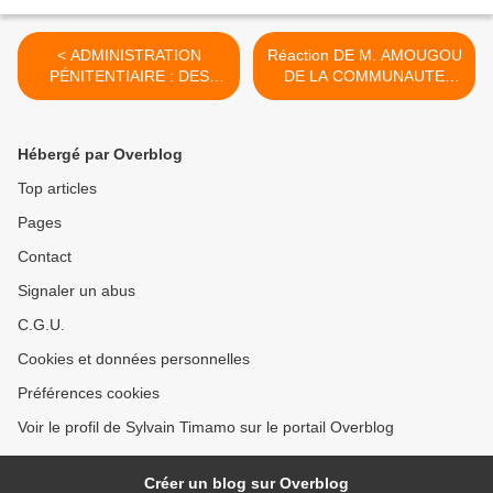
< ADMINISTRATION
Réaction DE M. AMOUGOU
PÉNITENTIAIRE : DES
DE LA COMMUNAUTE
GALONS DÉCERNÉS A LA
URBAINE DE
PRISON PRINCIPALE DE
NKONGSAMBA à une
NKONGSAMBA
publication qui dérange :
Hébergé par Overblog
"L'enquête préalable
menée laisse croire que le
Top articles
concerné devrait payer au
Pages
moins 100 mois de loyers"
>
Contact
Signaler un abus
C.G.U.
Cookies et données personnelles
Préférences cookies
Voir le profil de Sylvain Timamo sur le portail Overblog
Créer un blog sur Overblog