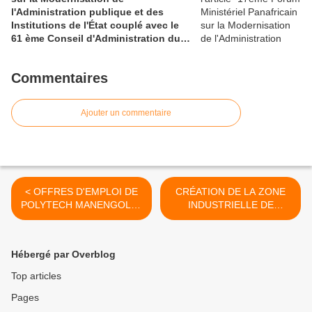
l'Administration publique et des
Institutions de l'État couplé avec le
61 ème Conseil d'Administration du
CAFRAD
Commentaires
Ajouter un commentaire
< OFFRES D'EMPLOI DE
CRÉATION DE LA ZONE
POLYTECH MANENGOLE :
INDUSTRIELLE DE
recherche de candidats
NDOGMOA A
qualifiés pour rejoindre
BKONGSAMBA 2EME ET
notre équipe à POLYTECH
CONNEXES : RÉUNION DE
Hébergé par Overblog
MANENGOLE
SENSIBILISATION LIÉE AU
PAIEMENT DES
Top articles
INDEMNITÉS AUX
Pages
POPULATIONS VICTIMES
DE DÉGUERPISSEMENT >