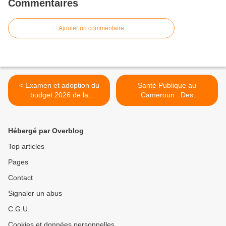
Commentaires
Ajouter un commentaire
< Examen et adoption du
Santé Publique au
budget 2026 de la
Cameroun : Des
Commune d'Ebonè : Il
épidémiologistes de terrain
s'équilibre en recettes et en
formés pour défendre la
dépenses à la somme de
sécurité sanitaire nationale
Hébergé par Overblog
849 624 296 francs CFA.
>
Top articles
Pages
Contact
Signaler un abus
C.G.U.
Cookies et données personnelles