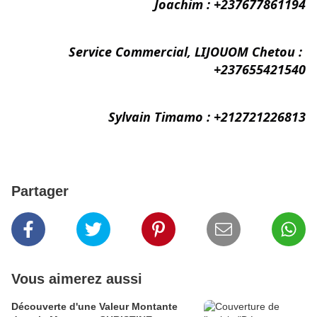
Joachim : +237677861194
Service Commercial, LIJOUOM Chetou : 
+237655421540
Sylvain Timamo : +212721226813
Partager
Vous aimerez aussi
Découverte d'une Valeur Montante