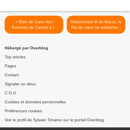
< Élan de Cœur des
Mohammed VI du Maroc, le
Femmes de Camtel à la
Roi de cœur se solidarise à
Prison Principale de
son peuple pendant le
Nkongsamba : LES
Ramadan >
FEMMES PRISONNIÈRES
Hébergé par Overblog
CONNECTÉES À LA
CHARITÉ AGISSANTE DE
Top articles
CAMTEL
Pages
Contact
Signaler un abus
C.G.U.
Cookies et données personnelles
Préférences cookies
Voir le profil de Sylvain Timamo sur le portail Overblog