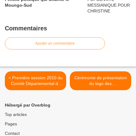
Moungo-Sud
Commentaires
Ajouter un commentaire
< Première session 2010 du
Cérémonie de présentation
Comité Départemental de
du logo des
Suivi Participatif du BIP du
cinquantenaires au
Moungo, le 15 avril 2010
Cameroun, le 20 avril 2010
>
Hébergé par Overblog
Top articles
Pages
Contact