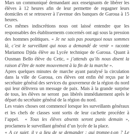
Mars un communiqué demandant aux enseignants de libérer les
élèves à 12 heures afin de leur permettre de regagner leurs
domiciles et se retrouver à l’avenue des banques de Garoua à 15
heures.
Ces mêmes indiscrétions nous ont laissé entendre que les
responsables des établissements concernés ont agi sous la pression
des hommes politiques. «
Je ne sais pas pourquoi nous sommes
là, c’est le surveillant qui nous a demandé de venir
» raconte
Mariamou Djida élève au Lycée technique de Garoua. Quant à
Ousman Bello élève du Cetic, «
j’attends qu’ils nous disent la
raison d’être de notre mouvement à la fin de la marche
».
Apres quelques minutes de marche ayant paralysé la circulation
dans la ville de Garoua, ces élèves ont enfin été reçus par le
secrétaire général des services du gouverneur de la région du nord
qui leur délivrera un message de paix. Mais à la grande surprise
de tous, les élèves ne seront pas libérés immédiatement après le
départ du secrétaire général de la région du nord.
Les vraies choses ont commencé lorsque les surveillants généraux
et les chefs de classes sont sortis de leur cachette procéder à
l’appel. «
Tous les élèves absents seront punis demain
»,
proclamera le surveillant général d’un lycée de la place.
«
A ce sujet, il y a lieu de se demander : qui trompe-t-on ? Le