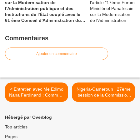
sur la Modernisation de
l'Administration publique et des
Institutions de l'État couplé avec le
61 ème Conseil d'Administration du
CAFRAD
Commentaires
Ajouter un commentaire
< Entretien avec Me Edimo
Nigeria-Cameroun : 27ème
Nana Ferdinand : Comment
session de la Commission
contribuer aux besoins en
Mixte pour la mise en route
formation au Cameroun?
de l’arrêt du 10 octobre
2002 de la CIJ sur Bakassi
Hébergé par Overblog
>
Top articles
Pages