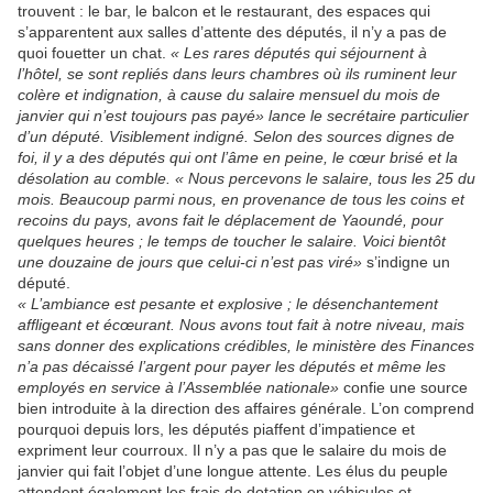
trouvent : le bar, le balcon et le restaurant, des espaces qui
s’apparentent aux salles d’attente des députés, il n’y a pas de
quoi fouetter un chat.
« Les rares députés qui séjournent à
l’hôtel, se sont repliés dans leurs chambres où ils ruminent leur
colère et indignation, à cause du salaire mensuel du mois de
janvier qui n’est toujours pas payé» lance le secrétaire particulier
d’un député. Visiblement indigné. Selon des sources dignes de
foi, il y a des députés qui ont l’âme en peine, le cœur brisé et la
désolation au comble. « Nous percevons le salaire, tous les 25 du
mois. Beaucoup parmi nous, en provenance de tous les coins et
recoins du pays, avons fait le déplacement de Yaoundé, pour
quelques heures ; le temps de toucher le salaire. Voici bientôt
une douzaine de jours que celui-ci n’est pas viré»
s’indigne un
député.
« L’ambiance est pesante et explosive ; le désenchantement
affligeant et écœurant. Nous avons tout fait à notre niveau, mais
sans donner des explications crédibles, le ministère des Finances
n’a pas décaissé l’argent pour payer les députés et même les
employés en service à l’Assemblée nationale»
confie une source
bien introduite à la direction des affaires générale. L’on comprend
pourquoi depuis lors, les députés piaffent d’impatience et
expriment leur courroux. Il n’y a pas que le salaire du mois de
janvier qui fait l’objet d’une longue attente. Les élus du peuple
attendent également les frais de dotation en véhicules et