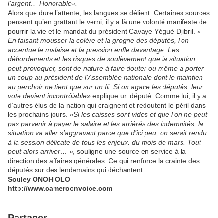
l’argent… Honorable».
Alors que dure l’attente, les langues se délient. Certaines sources
pensent qu’en grattant le verni, il y a là une volonté manifeste de
pourrir la vie et le mandat du président Cavaye Yégué Djibril.
«
En faisant mousser la colère et la grogne des députés, l’on
accentue le malaise et la pression enfle davantage. Les
débordements et les risques de soulèvement que la situation
peut provoquer, sont de nature à faire douter ou même à porter
un coup au président de l’Assemblée nationale dont le maintien
au perchoir ne tient que sur un fil. Si on agace les députés, leur
vote devient incontrôlable»
explique un député. Comme lui, il y a
d’autres élus de la nation qui craignent et redoutent le péril dans
les prochains jours.
«Si les caisses sont vides et que l’on ne peut
pas parvenir à payer le salaire et les arriérés des indemnités, la
situation va aller s’aggravant parce que d’ici peu, on serait rendu
à la session délicate de tous les enjeux, du mois de mars. Tout
peut alors arriver… »
, souligne une source en service à la
direction des affaires générales. Ce qui renforce la crainte des
députés sur des lendemains qui déchantent.
Souley ONOHIOLO
http://www.cameroonvoice.com
Partager