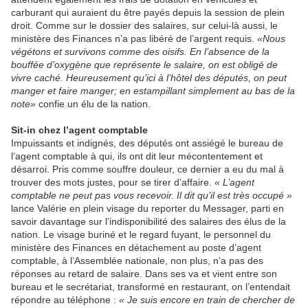
carburant qui auraient du être payés depuis la session de plein
droit. Comme sur le dossier des salaires, sur celui-là aussi, le
ministère des Finances n’a pas libéré de l’argent requis.
«Nous
végétons et survivons comme des oisifs. En l’absence de la
bouffée d’oxygène que représente le salaire, on est obligé de
vivre caché. Heureusement qu’ici à l’hôtel des députés, on peut
manger et faire manger; en estampillant simplement au bas de la
note»
confie un élu de la nation.
Sit-in chez l’agent comptable
Impuissants et indignés, des députés ont assiégé le bureau de
l’agent comptable à qui, ils ont dit leur mécontentement et
désarroi. Pris comme souffre douleur, ce dernier a eu du mal à
trouver des mots justes, pour se tirer d’affaire.
« L’agent
comptable ne peut pas vous recevoir. Il dit qu’il est très occupé »
lance Valérie en plein visage du reporter du Messager, parti en
savoir davantage sur l’indisponibilité des salaires des élus de la
nation. Le visage buriné et le regard fuyant, le personnel du
ministère des Finances en détachement au poste d’agent
comptable, à l’Assemblée nationale, non plus, n’a pas des
réponses au retard de salaire. Dans ses va et vient entre son
bureau et le secrétariat, transformé en restaurant, on l’entendait
répondre au téléphone :
« Je suis encore en train de chercher de