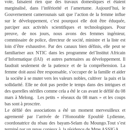
vote, faisaient rien que des travaux domestiques et étaient
marginalisé, dans l’infériorité et l’amertume. Aujourd’hui, le
Gouvernement camerounais sait que l’action de la femme influe
sur le développement, c’est pourquoi elle doit être éduquée,
parciper aux activités scientifiques et technologiques. Pour
preuve, de nos jours, nous avons des femmes ingénieur,
commissaire de police, directeur de socité, ministre et la liste est
loin d’être exhaustive. Par des canaux bien définis, elle peut se
familiariser aux NTIC dans les programme del’Institut Africain
d’Informatique (IAI) et autres partenaires au développement. Il
faudrait seulement de la patience et de la compréhension. La
femme doit aussi être responsable, s’occuper de la famille et aider
la sociéte à se muter vers les valeurs nobles, cultiver la paix et la
sollidarité. Elle ne doit pas perdre le temps dans des intrigues et
des querelles stérilles comme cela a été le cas avant le défilé du 08
mars à Melong. Les petits « réseaux du 08 mars » et les coups
bas sont à proscrire.
Le défilé des associations a été un moment merveuilleux et
agrementé par l’arrivée de l’Honorable Epoublè Lydienne,
coordonatrice du résau des bayam-Selam du Moungo.Tout s’est
terminé par un repas copieux à la résidence de Mme ASSIGA.