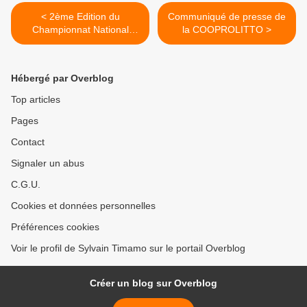
< 2ème Edition du
Communiqué de presse de
Championnat National
la COOPROLITTO >
Universitaire de Futsal : le
Colonel Roger KUITCHE
tient ses promesses
Hébergé par Overblog
Top articles
Pages
Contact
Signaler un abus
C.G.U.
Cookies et données personnelles
Préférences cookies
Voir le profil de Sylvain Timamo sur le portail Overblog
Créer un blog sur Overblog