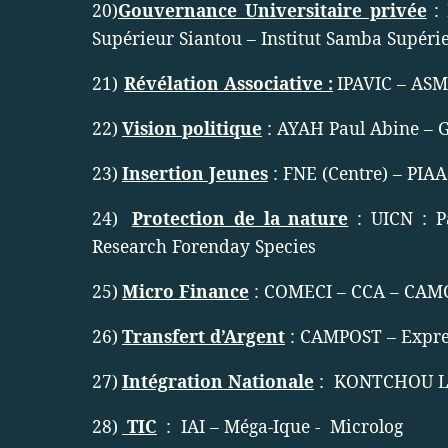
20)
Gouvernance Universitaire privée
: 
Supérieur Siantou – Institut Samba Supéri
21)
Révélation Associative :
IPAVIC – AS
22)
Vision politique
: AYAH Paul Abine – 
23)
Insertion Jeunes
: FNE (Centre) – PIA
24)
Protection de la nature
: UICN : P
Research Forenday Species
25)
Micro Finance
: COMECI – CCA – CAM
26)
Transfert d’Argent
: CAMPOST – Expre
27)
Intégration Nationale
:
KONTCHOU L
28)
TIC
:
IAI – Méga-Ique -
Microlog