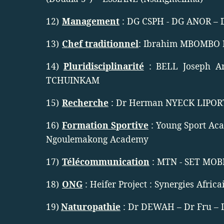
12)
Management
: DG CSPH - DG ANOR –
13)
Chef traditionnel
: Ibrahim MBOMBO 
14)
Pluridisciplinarité
: BELL Joseph An
TCHUINKAM
15)
Recherche
: Dr Herman NYECK LIPORT
16)
Formation Sportive
: Young Sport Ac
Ngoulemakong Academy
17)
Télécommunication
: MTN - SET MOB
18)
ONG
: Heifer Project : Synergies Afri
19)
Naturopathie
: Dr DEWAH – Dr Fru – 