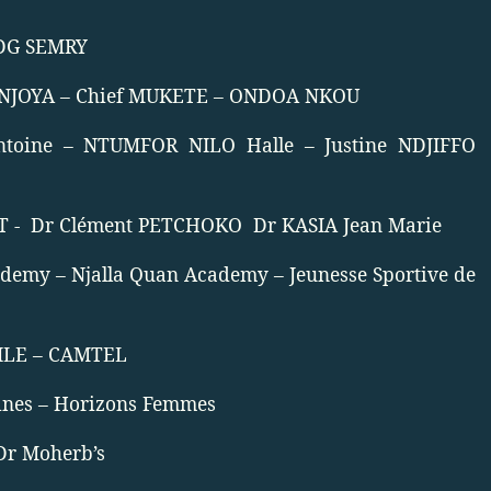
 DG SEMRY
NJOYA – Chief MUKETE – ONDOA NKOU
toine – NTUMFOR NILO Halle – Justine NDJIFFO
 -
Dr Clément PETCHOKO
Dr KASIA Jean Marie
ademy – Njalla Quan Academy – Jeunesse Sportive de
ILE – CAMTEL
caines – Horizons Femmes
Dr Moherb’s