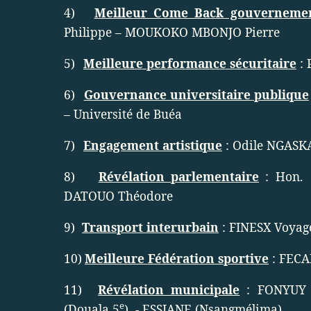
4)
Meilleur Come Back gouvernemen
Philippe – MOUKOKO MBONJO Pierre
5)
Meilleure performance sécuritaire
: 
6)
Gouvernance universitaire publique
– Université de Buéa
7)
Engagement artistique
: Odile NGAS
8)
Révélation parlementaire
: Hon.
DATOUO Théodore
9)
Transport interurbain
: FINESX Voyag
10)
Meilleure Fédération sportive
: FECA
11)
Révélation municipale
: FONYUY 
e
(Douala 5
)
- ESSIANE (Nsangmélima)