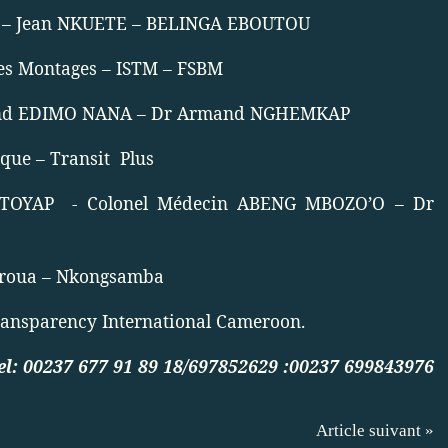
i – Jean NKUETE – BELINGA EBOUTOU
des Montages – ISTM – FSBM
nand EDIMO NANA – Dr Armand NGHEMKAP
ique – Transit
Plus
ITOYAP
- Colonel Médecin ABENG MBOZO’O – Dr
aroua – Nkongsamba
ansparency International Cameroon.
el: 00237 677 91 89 18/697852629 :
00237 699843976
Article suivant »