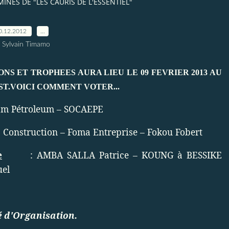
INES DE "LES CAURIS DE L'ESSENTIEL"
0.12.2012
…
 Sylvain Timamo
NS ET TROPHEES AURA LIEU LE 09 FEVRIER 2013 AU
ST.VOICI COMMENT VOTER...
om Pétroleum – SOCAEPE
a Construction – Foma Entreprise – Fokou Fobert
e
: AMBA SALLA Patrice – KOUNG à BESSIKE
el
 d'Organisation.