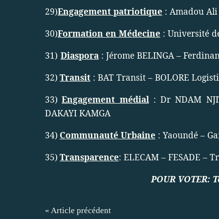
29)
Engagement patriotique
: Amadou Al
30)
Formation en Médecine
: Université 
31)
Diaspora
: Jérome BELINGA – Ferdi
32)
Transit
: BAT Transit – BOLORE Logist
33)
Engagement médial
: Dr NDAM NJ
DAKAYI KAMGA
34)
Communauté Urbaine
: Yaoundé – G
35)
Transparence
: ELECAM – FESADE – Tr
POUR VOTER:
T
« Article précédent