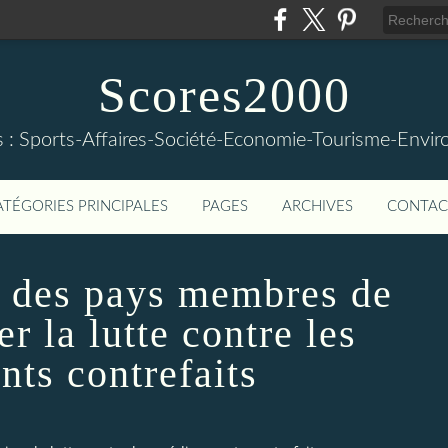
Scores2000
s : Sports-Affaires-Société-Economie-Tourisme-Envi
ATÉGORIES PRINCIPALES
PAGES
ARCHIVES
CONTAC
l des pays membres de
r la lutte contre les
ts contrefaits