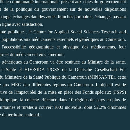
elle le communauté internationale présent aux côtés du gouvernement
ion de la politique du gouvernement sur de nouvelles dispositions
échange, échanges dan des zones franches portuaires, échanges passant
ligne avec satisfaction.
nté publique , le Centre for Applied Social Sciences Tesearch and
 des populations aux médicaments essentiels et génériques au Cameroun.
r l'accessibilité géographique et physique des médicaments, leur
 informel du médicament eu Cameroun.
ls génériques au Cameroun va être restituée au Ministre de la santé.
s Santé et HIV/SIDA 'PGSS de la Deutsche Gesellschaft Für
 du Ministère de la Santé Publique du Cameroun (MINSANTE), cette
ilité aux MEG dan différentes régions du Cameroun. L'objectif est de
tive de l'impact réel de la mise en place des Fonds spéciaux (FSPS)
ologique, la collecte effectuée dans 10 régions du pays en plus de
urbaines et rurales a couvert 1003 individus, dont 52,2% d'hommes
du territoire national.