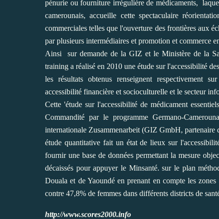
pénurie ou fourniture irrégulière de médicaments, laqu
camerounais, accueille cette spectaculaire réorientat
commerciales telles que l'ouverture des frontières aux 
par plusieurs intermédiaires et promotion et commerce en 
Ainsi sur demande de la GIZ et le Ministère de la Sa
training a réalisé en 2010 une étude sur l'accessibilité
les résultats obtenus renseignent respectivement su
accessibilité financière et socioculturelle et le secteur
Cette 'étude sur l'accessibilité de médicament essentie
Commandité par le programme Germano-Camerounai
internationale Zusammenarbeit (GIZ GmbH, partenaire
étude quantitative fait un état de lieux sur l'accessib
fournir une base de données permettant la mesure objec
décaissés pour appuyer le Minsanté. sur le plan méthod
Douala et de Yaoundé en prenant en compte les zones 
contre 47,8% de femmes dans différents districts de santé 
http://www.scores2000.info