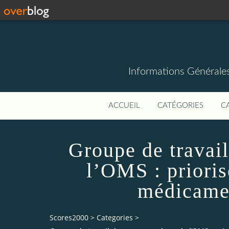
Informations Générale
ACCUEIL
CATÉGORIES
C
Groupe de travai
l’OMS : priorise
médicamen
Scores2000
>
Categories
>