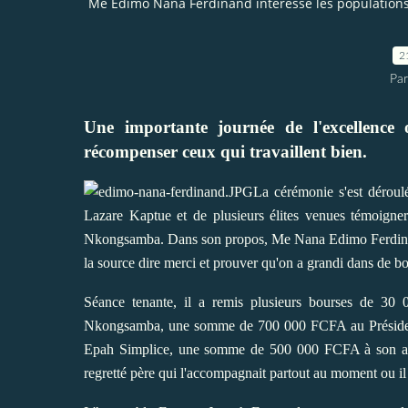
Me Edimo Nana Ferdinand intéresse les populations
2
Par
Une importante journée de l'excellenc
récompenser ceux qui travaillent bien.
La cérémonie s'est dérou
Lazare Kaptue et de plusieurs élites venues témoig
Nkongsamba. Dans son propos, Me Nana Edimo Ferdinand, 
la source dire merci et prouver qu'on a grandi dans de b
Séance tenante, il a remis plusieurs bourses de 30 
Nkongsamba, une somme de 700 000 FCFA au Présid
Epah Simplice, une somme de 500 000 FCFA à son anci
regretté père qui l'accompagnait partout au moment ou il r