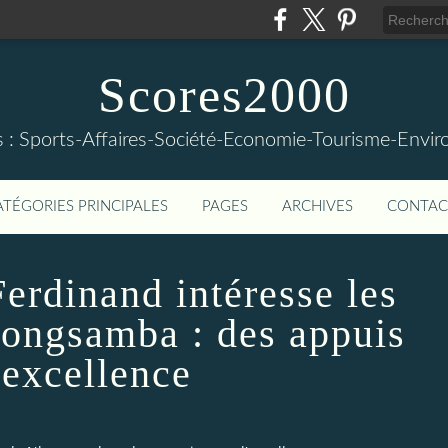
Scores2000
s : Sports-Affaires-Société-Economie-Tourisme-Envi
ATÉGORIES PRINCIPALES
PAGES
ARCHIVES
CONTAC
rdinand intéresse les
kongsamba : des appuis
'excellence