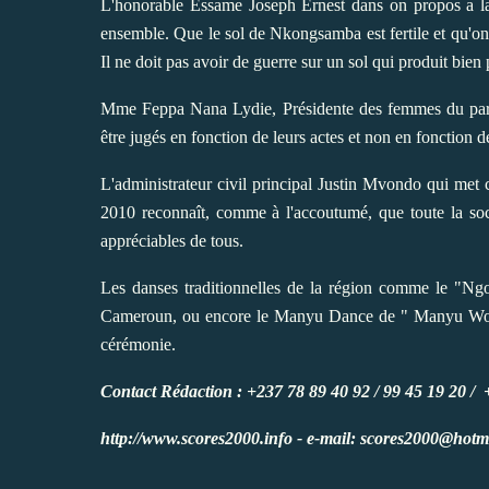
L'honorable Essame Joseph Ernest dans on propos a la
ensemble. Que le sol de Nkongsamba est fertile et qu'on
Il ne doit pas avoir de guerre sur un sol qui produit bien 
Mme Feppa Nana Lydie, Présidente des femmes du parti 
être jugés en fonction de leurs actes et non en fonction d
L'administrateur civil principal Justin Mvondo qui met 
2010 reconnaît, comme à l'accoutumé, que toute la so
appréciables de tous.
Les danses traditionnelles de la région comme le "
Cameroun, ou encore le Manyu Dance de " Manyu Wome
cérémonie.
Contact Rédaction : +237 78 89 40 92 / 99 45 19 20 /
http://www.scores2000.info - e-mail: scores2000@hotm