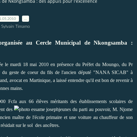
 de Nkongsamba : des appuis pour l'excellence
1.05.2010
…
 Sylvain Timamo
e organisée au Cercle Municipal de Nkongsamba :
lée le mardi 18 mai 2010 en présence du Préfet du Moungo, du Pr
ner du geste de coeur du fils de l'ancien député "NANA SICAB" à
avocat en Martinique, a laissé entendre qu'il est bon de revenir à
onnes mains.
000 Fcfa aux 66 élèves méritants des établissements scolaires de
ent des
jeunes du parti au pouvoir, M. Njome
en maître de l'école primaire et une voiture au chauffeur de son
ésidait sur le sol des ancêtres.