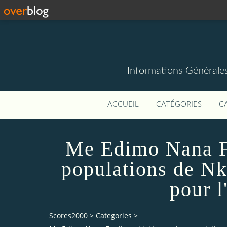
Informations Générale
ACCUEIL
CATÉGORIES
C
Me Edimo Nana Fe
populations de N
pour l
Scores2000
>
Categories
>