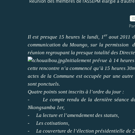
Réunion des membres de l’ASSEPM élargie à d’autres 
0
Par
er
Il est presque 15 heures le lundi, 1
aout 2011 da
communication du Moungo, sur la permission d
réunion regroupant la presque totalité des Direct
Initialement prévue à 14 heure
cette rencontre n’a commencé qu’à 15 heures 30minu
actes de la Commune est occupée par une autre
sont ponctuels.
Quatre points sont inscrits à l’ordre du jour :
-
Le compte rendu de la dernière séance du
Nkongsamba 1er,
-
La lecture et l’amendement des statuts,
-
Les cotisations,
-
La couverture de l’élection présidentielle de 