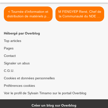
< Tournée d’information et
M FENGYEP René, Chef de
distribution de matériels par
la Communauté du NDE du
l’Honorable EPOUBE
Moungo à la rencontre des
EYOUM Lydienne dans le
500 prisonniers de
Moungo
Nkongsamba >
Hébergé par Overblog
Top articles
Pages
Contact
Signaler un abus
C.G.U.
Cookies et données personnelles
Préférences cookies
Voir le profil de Sylvain Timamo sur le portail Overblog
Créer un blog sur Overblog