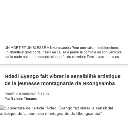
UN MORT ET UN BLESSÉ À Nkongsamba Pour une raison indéterminée,
un chauffeur gros porteur seul en cause a perdu le contrôle de son véhicule
sur la route nationale numéro cinq, près du carrefour Féré. L'accident a eu
lieu ce jeudi 19 Août 2o21, vers 17...
Ndedi Eyango fait vibrer la sensibilité artistique
de la jeunesse montagnarde de Nkongsamba
Publié le 02/08/2021 à 11:34
Par
Sylvain Timamo