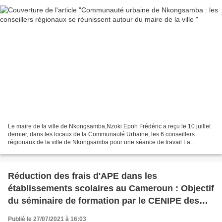
Le maire de la ville de Nkongsamba,Nzoki Epoh Frédéric a reçu le 10 juillet
dernier, dans les locaux de la Communauté Urbaine, les 6 conseillers
régionaux de la ville de Nkongsamba pour une séance de travail La
délégation composée de 𝘛𝘩𝘰𝘮𝘢𝘴 𝘞𝘈𝘕𝘋𝘑𝘐 , 𝘚𝘢...
Réduction des frais d'APE dans les
établissements scolaires au Cameroun : Objectif
du séminaire de formation par le CENIPE des
agents colporteurs le 21 juillet 2021
Publié le 27/07/2021 à 16:03