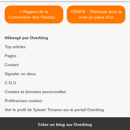
< Rapport de la
CENIPE : "Plaidoyer pour la
Commission Arts Plastiques
mise en place d'un
et Artisanat du SIEN 2015 :
mécanise d'Application, de
FONGANG TANEKWE
Protection et de Suivi de
Arnaud Trésor vainqueur
l’Assurance scolaire au
Hébergé par Overblog
avec 15,62/20
Cameroun" >
Top articles
Pages
Contact
Signaler un abus
C.G.U.
Cookies et données personnelles
Préférences cookies
Voir le profil de Sylvain Timamo sur le portail Overblog
Créer un blog sur Overblog