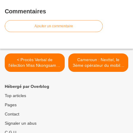
Commentaires
Ajouter un commentaire
< Procès Verbal de
Cameroun : Nexttel, le
l'élection Miss Nkongsamba
3ème opérateur du mobile,
2015 : MOUNGE KEME
annonce 2 millions
Yvonne Patricia élue avec
d’abonnés en 8 mois
68,50/100
d’activités >
Hébergé par Overblog
Top articles
Pages
Contact
Signaler un abus
C.G.U.