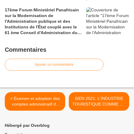
17ème Forum Ministériel Panafricain
sur la Modernisation de
l'Administration publique et des
Institutions de l'État couplé avec le
61 ème Conseil d'Administration du
CAFRAD
Commentaires
Ajouter un commentaire
< Examen et adoption des
SIEN 2021: L'INDUSTRIE
comptes administratif du
TOURISTIQUE COMME UN
Maire de #Melong et de
LEVIER DE
gestion du receveur
DÉVELOPPEMENT
municipal pour le compte
DURABLE DU MOUNGO >
Hébergé par Overblog
de l'exercice 2020