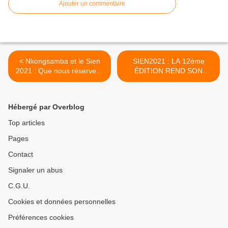
Ajouter un commentaire
< Nkongsamba et le Sien
SIEN2021 : LA 12ème
2021 : Que nous réserve la
ÉDITION REND SON
cérémonie de clôture de cet
TABLIER >
après-midi
Hébergé par Overblog
Top articles
Pages
Contact
Signaler un abus
C.G.U.
Cookies et données personnelles
Préférences cookies