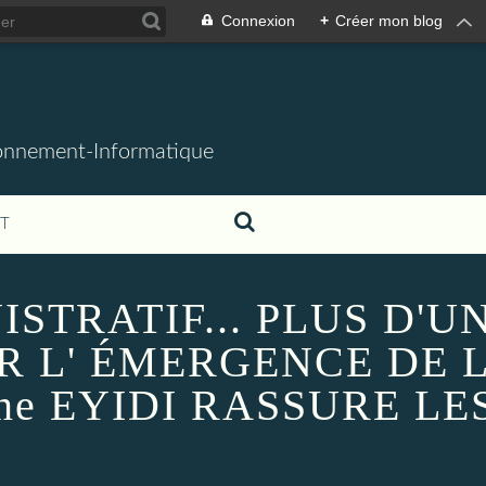
Connexion
+
Créer mon blog
ronnement-Informatique
T
TRATIF... PLUS D'U
R L' ÉMERGENCE DE 
ne EYIDI RASSURE LE