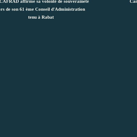
CAFRAD affirme sa volonté de souveraineté
Cam
ors de son 61 ème Conseil d'Administration
tenu à Rabat