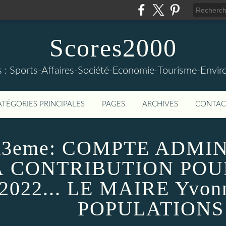
Scores2000
s : Sports-Affaires-Société-Economie-Tourisme-Envi
ATÉGORIES PRINCIPALES
PAGES
ARCHIVES
CONTAC
me: COMPTE ADMINIS
À CONTRIBUTION POU
22... LE MAIRE Yvon
POPULATIONS