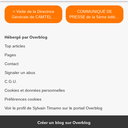
< Visite de la Directrice
COMMUNIQUÉ DE
Générale de CAMTEL à
PRESSE de la 5ème édition
Nkongsamba : Vers un
du Forum Économique Fès-
Cameroun pleinement
Meknès : Une convergence
ancré dans l’ère du
pour l'Investissement,
Hébergé par Overblog
numérique
l'Innovation et la
Coopération en Afrique et
Top articles
dans l'espace francophone
Pages
>
Contact
Signaler un abus
C.G.U.
Cookies et données personnelles
Préférences cookies
Voir le profil de Sylvain Timamo sur le portail Overblog
Créer un blog sur Overblog