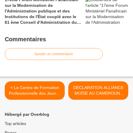
sur la Modernisation de
l'Administration publique et des
Institutions de l'État couplé avec le
61 ème Conseil d'Administration du
CAFRAD
Commentaires
Ajouter un commentaire
< Le Centre de Formation
DÉCLARATION ALLIANCE
Professionnelle des Jeunes
MOÏSE AU CAMEROUN :
de Baré livre une nouvelle
"Mon Onction Individuelle
cuvée sur le marché de
pour le Succès des
l’emploi : fin du parcours
Élections" >
Hébergé par Overblog
académique pour la
promotion 2024.
Top articles
Pages